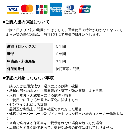
■ご購入後の保証について
ご購入日より下記の期間につきまして、通常使用で時計が動かなくなってし
まった等の自然故障は、当社保証にて無償で修理いたします。
新品（ロレックス）
５年間
新品
２年間
中古品・未使用品
１年間
保証対象外
特記事項に記載
■保証の対象にならない事項
・誤ったご使用方法や、過失による故障・破損
・機械内部への水入り・磁器帯び・落下・強い衝撃による故障
・火災・水災・天変地異による故障・損傷
・ご使用中に生じる外観上の変化に関するもの
・ゼンマイ切れによる故障
・品質及び機能上、問題を確認できなかった場合
・他店でオーバーホール及びメンテナンスを行った場合（メーカー修理を除
く）
・当店で発行する保証書をご提示されない場合や紛失した場合
・品質に対する保証であって、盗難や紛失の補償は致しておりません