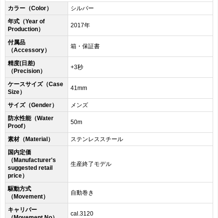
カラー（Color）
シルバー
年式（Year of
2017年
Production）
付属品
箱・保証書
（Accessory）
精度(日差)
+3秒
（Precision）
ケースサイズ（Case
41mm
Size）
サイズ（Gender）
メンズ
防水性能（Water
50m
Proof）
素材（Material）
ステンレススチール
国内定価
（Manufacturer's
生産終了モデル
suggested retail
price）
駆動方式
自動巻き
（Movement）
キャリバー
cal.3120
（Movement No）