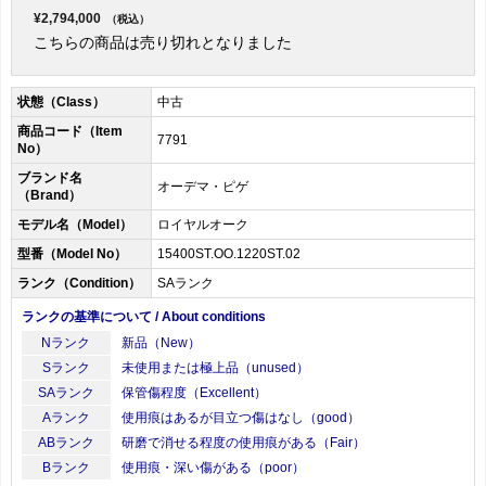
¥2,794,000
（税込）
こちらの商品は売り切れとなりました
状態（Class）
中古
商品コード（Item
7791
No）
ブランド名
オーデマ・ピゲ
（Brand）
モデル名（Model）
ロイヤルオーク
型番（Model No）
15400ST.OO.1220ST.02
ランク（Condition）
SAランク
ランクの基準について / About conditions
Nランク
新品（New）
Sランク
未使用または極上品（unused）
SAランク
保管傷程度（Excellent）
Aランク
使用痕はあるが目立つ傷はなし（good）
ABランク
研磨で消せる程度の使用痕がある（Fair）
Bランク
使用痕・深い傷がある（poor）