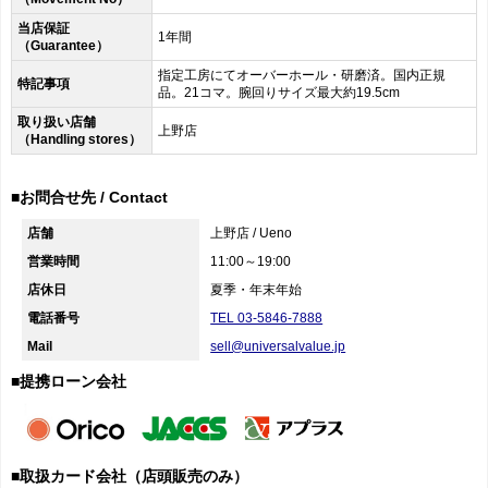
当店保証
1年間
（Guarantee）
指定工房にてオーバーホール・研磨済。国内正規
特記事項
品。21コマ。腕回りサイズ最大約19.5cm
取り扱い店舗
上野店
（Handling stores）
■お問合せ先 / Contact
店舗
上野店 / Ueno
営業時間
11:00～19:00
店休日
夏季・年末年始
電話番号
TEL 03-5846-7888
Mail
sell@universalvalue.jp
■提携ローン会社
■取扱カード会社（店頭販売のみ）