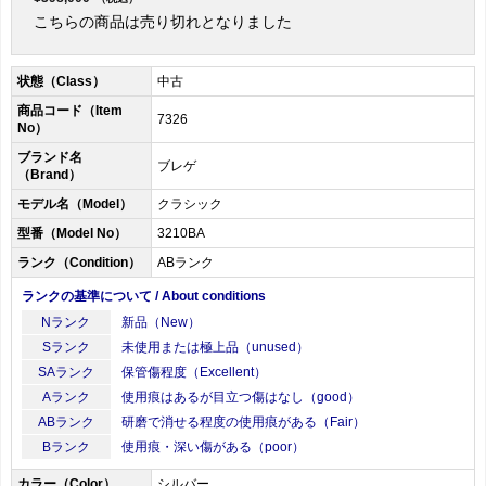
こちらの商品は売り切れとなりました
状態（Class）
中古
商品コード（Item
7326
No）
ブランド名
ブレゲ
（Brand）
モデル名（Model）
クラシック
型番（Model No）
3210BA
ランク（Condition）
ABランク
ランクの基準について / About conditions
Nランク
新品（New）
Sランク
未使用または極上品（unused）
SAランク
保管傷程度（Excellent）
Aランク
使用痕はあるが目立つ傷はなし（good）
ABランク
研磨で消せる程度の使用痕がある（Fair）
Bランク
使用痕・深い傷がある（poor）
カラー（Color）
シルバー