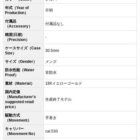
年式（Year of
不明
Production）
付属品
付属品なし
（Accessory）
精度(日差)
-
（Precision）
ケースサイズ（Case
30.5mm
Size）
サイズ（Gender）
メンズ
防水性能（Water
非防水
Proof）
素材（Material）
18Kイエローゴールド
国内定価
（Manufacturer's
生産終了モデル
suggested retail
price）
駆動方式
手巻き
（Movement）
キャリバー
cal.530
（Movement No）