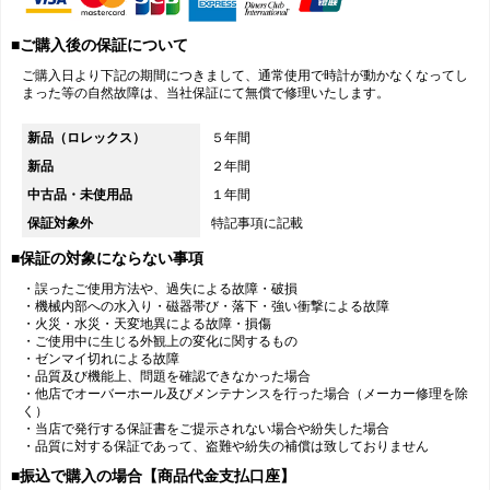
■ご購入後の保証について
ご購入日より下記の期間につきまして、通常使用で時計が動かなくなってし
まった等の自然故障は、当社保証にて無償で修理いたします。
新品（ロレックス）
５年間
新品
２年間
中古品・未使用品
１年間
保証対象外
特記事項に記載
■保証の対象にならない事項
・誤ったご使用方法や、過失による故障・破損
・機械内部への水入り・磁器帯び・落下・強い衝撃による故障
・火災・水災・天変地異による故障・損傷
・ご使用中に生じる外観上の変化に関するもの
・ゼンマイ切れによる故障
・品質及び機能上、問題を確認できなかった場合
・他店でオーバーホール及びメンテナンスを行った場合（メーカー修理を除
く）
・当店で発行する保証書をご提示されない場合や紛失した場合
・品質に対する保証であって、盗難や紛失の補償は致しておりません
■振込で購入の場合【商品代金支払口座】