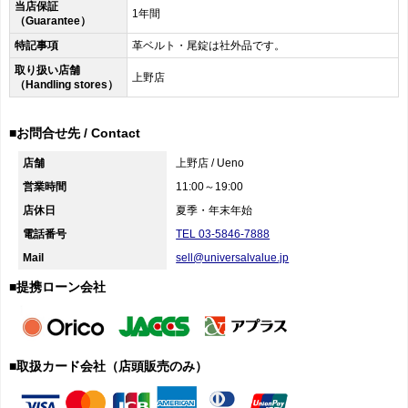
当店保証
1年間
（Guarantee）
特記事項
革ベルト・尾錠は社外品です。
取り扱い店舗
上野店
（Handling stores）
■お問合せ先 / Contact
店舗
上野店 / Ueno
営業時間
11:00～19:00
店休日
夏季・年末年始
電話番号
TEL 03-5846-7888
Mail
sell@universalvalue.jp
■提携ローン会社
■取扱カード会社（店頭販売のみ）