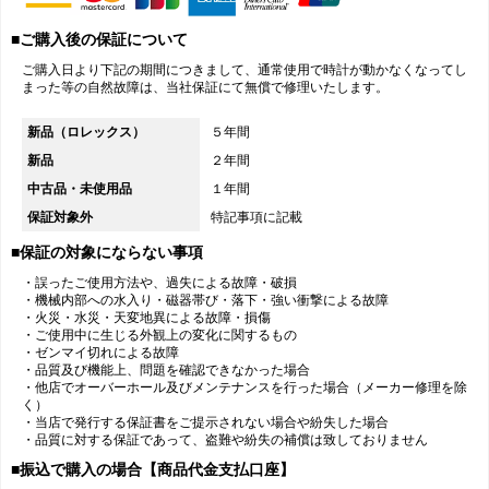
■ご購入後の保証について
ご購入日より下記の期間につきまして、通常使用で時計が動かなくなってし
まった等の自然故障は、当社保証にて無償で修理いたします。
新品（ロレックス）
５年間
新品
２年間
中古品・未使用品
１年間
保証対象外
特記事項に記載
■保証の対象にならない事項
・誤ったご使用方法や、過失による故障・破損
・機械内部への水入り・磁器帯び・落下・強い衝撃による故障
・火災・水災・天変地異による故障・損傷
・ご使用中に生じる外観上の変化に関するもの
・ゼンマイ切れによる故障
・品質及び機能上、問題を確認できなかった場合
・他店でオーバーホール及びメンテナンスを行った場合（メーカー修理を除
く）
・当店で発行する保証書をご提示されない場合や紛失した場合
・品質に対する保証であって、盗難や紛失の補償は致しておりません
■振込で購入の場合【商品代金支払口座】