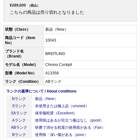
¥289,000
（税込）
こちらの商品は売り切れとなりました
状態（Class）
新品（New）
商品コード（Item
10043
No）
ブランド名
BREITLING
（Brand）
モデル名（Model）
Chrono Cockpit
型番（Model No）
A13358
ランク（Condition）
ABランク
ランクの基準について / About conditions
Nランク
新品（New）
Sランク
未使用または極上品（unused）
SAランク
保管傷程度（Excellent）
Aランク
使用痕はあるが目立つ傷はなし（good）
ABランク
研磨で消せる程度の使用痕がある（Fair）
Bランク
使用痕・深い傷がある（poor）