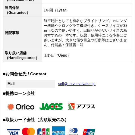
当店保証
1年間（1year）
（Guarantee）
航空時計としても有名なブライトリング。カレンダ
ー機能やクロノグラフ機能付き。ケースサイズが38
ｍｍなので使いやすく、出回りが少ないサイズの為
特記事項
おすすめの一本です。状態：使用時による小傷はご
ざいますが、大きな傷や目立つ打痕等はございませ
ん。付属品：保証書・箱
取り扱い店舗
上野店（Ueno）
（Handling stores）
■お問合せ先 / Contact
Mail
sell@universalvalue.jp
■提携ローン会社
■取扱カード会社（店頭販売のみ）