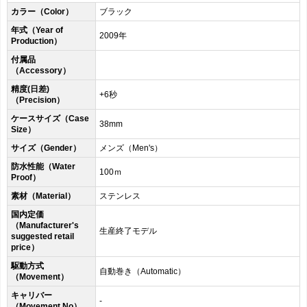
カラー（Color）
ブラック
年式（Year of
2009年
Production）
付属品
（Accessory）
精度(日差)
+6秒
（Precision）
ケースサイズ（Case
38mm
Size）
サイズ（Gender）
メンズ（Men's）
防水性能（Water
100ｍ
Proof）
素材（Material）
ステンレス
国内定価
（Manufacturer's
生産終了モデル
suggested retail
price）
駆動方式
自動巻き（Automatic）
（Movement）
キャリバー
-
（Movement No）