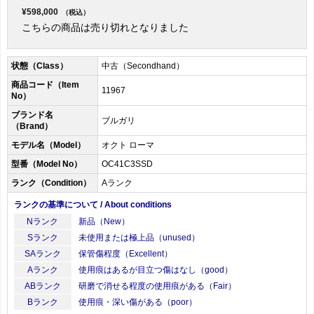
¥598,000
（税込）
こちらの商品は売り切れとなりました
状態（Class）
中古（Secondhand）
商品コード（Item
11967
No）
ブランド名
ブルガリ
（Brand）
モデル名（Model）
オクト ローマ
型番（Model No）
OC41C3SSD
ランク（Condition）
Aランク
ランクの基準について / About conditions
Nランク
新品（New）
Sランク
未使用または極上品（unused）
SAランク
保管傷程度（Excellent）
Aランク
使用痕はあるが目立つ傷はなし（good）
ABランク
研磨で消せる程度の使用痕がある（Fair）
Bランク
使用痕・深い傷がある（poor）