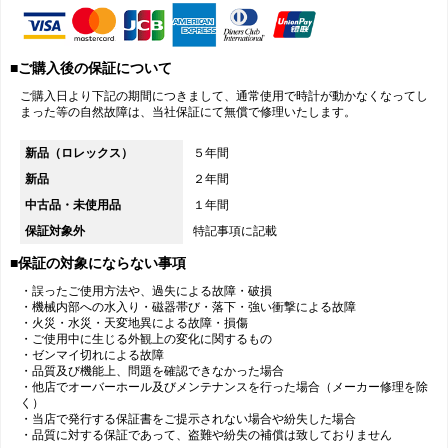
■ご購入後の保証について
ご購入日より下記の期間につきまして、通常使用で時計が動かなくなってし
まった等の自然故障は、当社保証にて無償で修理いたします。
新品（ロレックス）
５年間
新品
２年間
中古品・未使用品
１年間
保証対象外
特記事項に記載
■保証の対象にならない事項
・誤ったご使用方法や、過失による故障・破損
・機械内部への水入り・磁器帯び・落下・強い衝撃による故障
・火災・水災・天変地異による故障・損傷
・ご使用中に生じる外観上の変化に関するもの
・ゼンマイ切れによる故障
・品質及び機能上、問題を確認できなかった場合
・他店でオーバーホール及びメンテナンスを行った場合（メーカー修理を除
く）
・当店で発行する保証書をご提示されない場合や紛失した場合
・品質に対する保証であって、盗難や紛失の補償は致しておりません