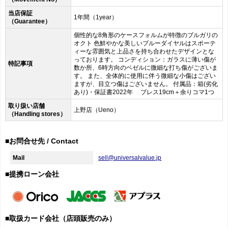
当店保証
1年間（1year）
（Guarantee）
個性的な8角形のケースフォルムが特徴のブルガリの
オクト 色鮮やかな美しいブルーダイヤルはスポーテ
ィーな雰囲気と上品さを持ち合わせたデザインとな
っております。 コンディション：ガラスに薄い傷が
特記事項
数か所、6時方向のベゼルに微細な打ち傷がございま
す。 また、全体的に使用に伴う微細な小傷はござい
ますが、目立つ傷はございません。 付属品：箱(劣化
あり)・保証書2022年 ブレス19cm＋余りコマ1つ
取り扱い店舗
上野店（Ueno）
（Handling stores）
■お問合せ先 / Contact
Mail
sell@universalvalue.jp
■提携ローン会社
■取扱カード会社（店頭販売のみ）