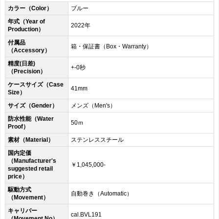
カラー（Color）
ブルー
年式（Year of
2022年
Production）
付属品
箱・保証書（Box・Warranty）
（Accessory）
精度(日差)
+-0秒
（Precision）
ケースサイズ（Case
41mm
Size）
サイズ（Gender）
メンズ（Men's）
防水性能（Water
50ｍ
Proof）
素材（Material）
ステンレススチール
国内定価
（Manufacturer's
￥1,045,000-
suggested retail
price）
駆動方式
自動巻き（Automatic）
（Movement）
キャリバー
cal.BVL191
（Movement No）