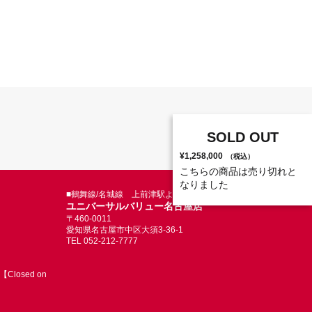
SOLD OUT
¥1,258,000
（税込）
こちらの商品は売り切れと
なりました
■鶴舞線/名城線 上前津駅より徒歩5分
ユニバーサルバリュー名古屋店
〒460-0011
愛知県名古屋市中区大須3-36-1
TEL 052-212-7777
Closed on