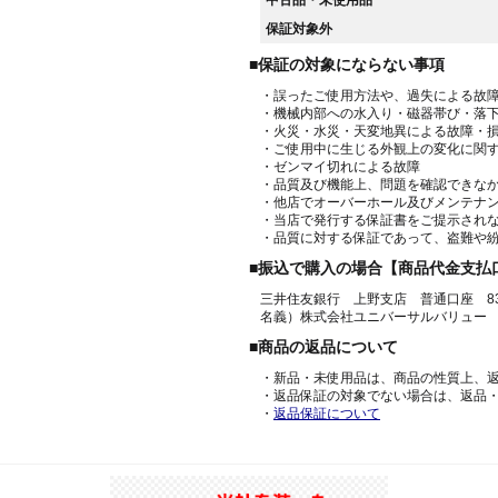
保証対象外
■保証の対象にならない事項
・誤ったご使用方法や、過失による故
・機械内部への水入り・磁器帯び・落
・火災・水災・天変地異による故障・
・ご使用中に生じる外観上の変化に関
・ゼンマイ切れによる故障
・品質及び機能上、問題を確認できな
・他店でオーバーホール及びメンテナ
・当店で発行する保証書をご提示され
・品質に対する保証であって、盗難や
■振込で購入の場合【商品代金支払
三井住友銀行 上野支店 普通口座 836
名義）株式会社ユニバーサルバリュー
■商品の返品について
・新品・未使用品は、商品の性質上、
・返品保証の対象でない場合は、返品
・
返品保証について