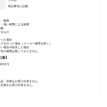
特記事項に記載
障・破損
下・強い衝撃による故障
損傷
するもの
かった場合
ンスを行った場合（メーカー修理を除く）
ない場合や紛失した場合
紛失の補償は致しておりません
口座】
3371
返品・交換をお受け出来ません。
・交換をお受け出来ません。