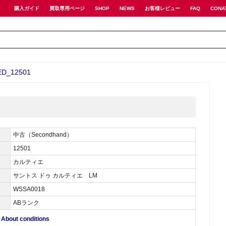
購入ガイド
買取専用ページ
SHOP
NEWS
お客様レビュー
FAQ
CONA
D_12501
中古（Secondhand）
12501
カルティエ
サントス ドゥ カルティエ LM
WSSA0018
ABランク
ut conditions