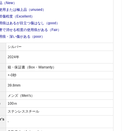
品（New）
使用または極上品（unused）
管傷程度（Excellent）
用痕はあるが目立つ傷はなし（good）
磨で消せる程度の使用痕がある（Fair）
用痕・深い傷がある（poor）
シルバー
2024年
箱・保証書（Box・Warranty）
）
+-0秒
39.8mm
メンズ（Men's）
）
100ｍ
ステンレススチール
's
-
）