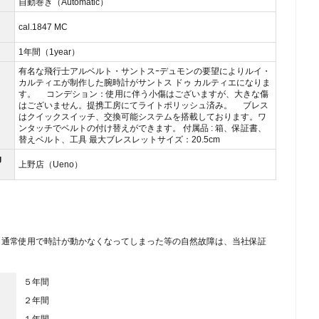
自動巻き（Automatic）
cal.1847 MC
1年間（1year）
有名な飛行士アルベルト・サントスｰデュモンの要望によりルイ・
カルティエが制作した腕時計がサントス ドゥ カルティエになりま
す。 コンデション：使用に伴う小傷はございますが、大きな傷
はございません。提携工房にてライトポリッシュ済み。 ブレス
はクイックスイッチ、交換可能システムを搭載しております。ワ
ンタッチでベルトの付け替えができます。 付属品 : 箱、保証書、
替えベルト、工具 最大ブレスレットサイズ：20.5cm
g
上野店（Ueno）
、通常使用で時計が動かなくなってしまった等の自然故障は、当社保証
５年間
２年間
１年間