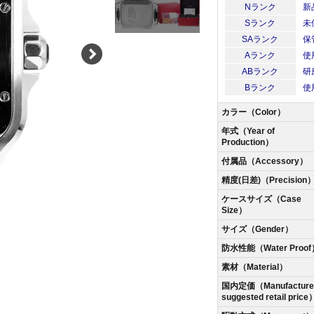
Nランク
新
Sランク
未
SAランク
保
Aランク
使
ABランク
研
Bランク
使
カラー（Color）
年式（Year of
Production）
付属品（Accessory）
精度(日差)（Precision
ケースサイズ（Case
Size）
サイズ（Gender）
防水性能（Water Proof
素材（Material）
国内定価（Manufacturer
suggested retail price