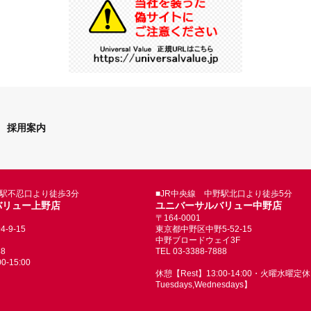
採用案内
野駅不忍口より徒歩3分
■JR中央線 中野駅北口より徒歩5分
バリュー上野店
ユニバーサルバリュー中野店
〒164-0001
9-15
東京都中野区中野5-52-15
中野ブロードウェイ3F
88
TEL 03-3388-7888
-15:00
休憩【Rest】13:00-14:00・火曜水曜定休【
Tuesdays,Wednesdays】