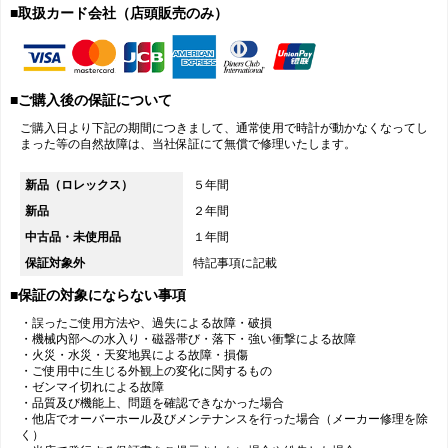
■取扱カード会社（店頭販売のみ）
■ご購入後の保証について
ご購入日より下記の期間につきまして、通常使用で時計が動かなくなってし
まった等の自然故障は、当社保証にて無償で修理いたします。
新品（ロレックス）
５年間
新品
２年間
中古品・未使用品
１年間
保証対象外
特記事項に記載
■保証の対象にならない事項
・誤ったご使用方法や、過失による故障・破損
・機械内部への水入り・磁器帯び・落下・強い衝撃による故障
・火災・水災・天変地異による故障・損傷
・ご使用中に生じる外観上の変化に関するもの
・ゼンマイ切れによる故障
・品質及び機能上、問題を確認できなかった場合
・他店でオーバーホール及びメンテナンスを行った場合（メーカー修理を除
く）