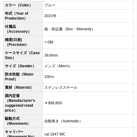
カラー（Color）
ブルー
年式（Year of
2022年
Production）
付属品
箱・保証書（Box・Warranty）
（Accessory）
精度(日差)
+-0秒
（Precision）
ケースサイズ（Case
39.8mm
Size）
サイズ（Gender）
メンズ（Men's）
防水性能（Water
100ｍ
Proof）
素材（Material）
ステンレススチール
国内定価
（Manufacturer's
￥998,800-
suggested retail
price）
駆動方式
自動巻き（Automatic）
（Movement）
キャリバー
cal.1847 MC
（Movement No）