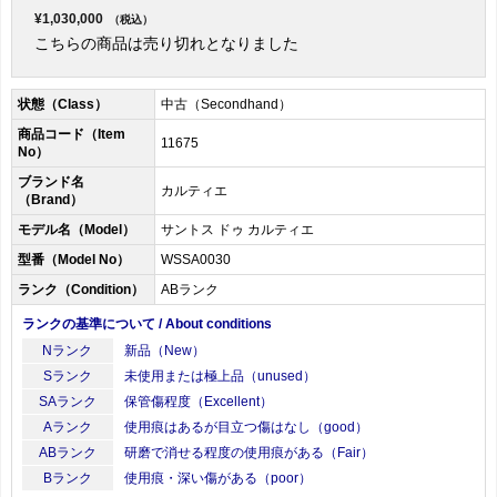
¥1,030,000
（税込）
こちらの商品は売り切れとなりました
状態（Class）
中古（Secondhand）
商品コード（Item
11675
No）
ブランド名
カルティエ
（Brand）
モデル名（Model）
サントス ドゥ カルティエ
型番（Model No）
WSSA0030
ランク（Condition）
ABランク
ランクの基準について / About conditions
Nランク
新品（New）
Sランク
未使用または極上品（unused）
SAランク
保管傷程度（Excellent）
Aランク
使用痕はあるが目立つ傷はなし（good）
ABランク
研磨で消せる程度の使用痕がある（Fair）
Bランク
使用痕・深い傷がある（poor）