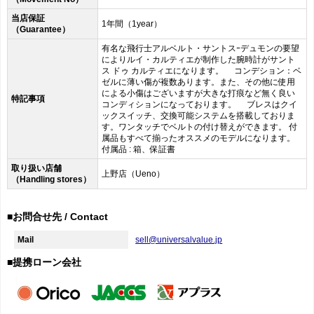
当店保証
1年間（1year）
（Guarantee）
有名な飛行士アルベルト・サントスｰデュモンの要望
によりルイ・カルティエが制作した腕時計がサント
ス ドゥ カルティエになります。 コンデション：ベ
ゼルに薄い傷が複数あります。また、その他に使用
による小傷はございますが大きな打痕など無く良い
特記事項
コンディションになっております。 ブレスはクイ
ックスイッチ、交換可能システムを搭載しておりま
す。ワンタッチでベルトの付け替えができます。 付
属品もすべて揃ったオススメのモデルになります。
付属品 : 箱、保証書
取り扱い店舗
上野店（Ueno）
（Handling stores）
■お問合せ先 / Contact
Mail
sell@universalvalue.jp
■提携ローン会社