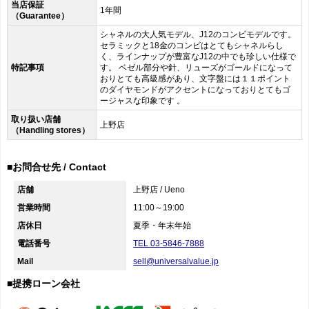
当店保証
1年間
（Guarantee）
シャネルの大人気モデル、J12のコンビモデルです。
セラミックと18金のコンビはとてもシャネルらし
く、ラインナップが豊富なJ12の中でも珍しい仕様で
特記事項
す。 ベゼル部分や針、リューズがゴールドになって
おりとても高級感があり、文字盤には１１ポイント
のダイヤモンドがアクセントになっておりとてもゴ
ージャスな印象です 。
取り扱い店舗
上野店
（Handling stores）
■お問合せ先 / Contact
店舗
上野店 / Ueno
営業時間
11:00～19:00
店休日
夏季・年末年始
電話番号
TEL 03-5846-7888
Mail
sell@universalvalue.jp
■提携ローン会社