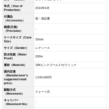
年式（Year of
2010年4月
Production）
付属品
箱・保証書
（Accessory）
精度(日差)
-
（Precision）
ケースサイズ（Case
33mm
Size）
サイズ（Gender）
レディース
防水性能（Water
200m
Proof）
素材（Material）
18Kピンクゴールド/セラミック
国内定価
（Manufacturer's
1,034,000円
suggested retail
price）
駆動方式
クォーツ式
（Movement）
キャリバー
-
（Movement No）