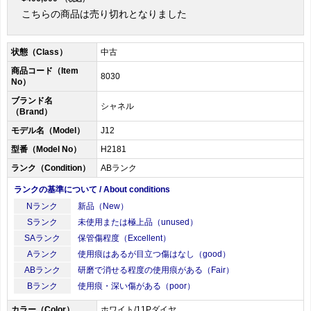
こちらの商品は売り切れとなりました
状態（Class）
中古
商品コード（Item
8030
No）
ブランド名
シャネル
（Brand）
モデル名（Model）
J12
型番（Model No）
H2181
ランク（Condition）
ABランク
ランクの基準について / About conditions
Nランク
新品（New）
Sランク
未使用または極上品（unused）
SAランク
保管傷程度（Excellent）
Aランク
使用痕はあるが目立つ傷はなし（good）
ABランク
研磨で消せる程度の使用痕がある（Fair）
Bランク
使用痕・深い傷がある（poor）
カラー（Color）
ホワイト/11Pダイヤ