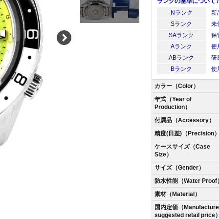
ランクの基準について / Abo
Nランク
新
Sランク
未
SAランク
保
Aランク
使
ABランク
研
Bランク
使
カラー（Color）
年式（Year of
Production）
付属品（Accessory）
精度(日差)（Precision
ケースサイズ（Case
Size）
サイズ（Gender）
防水性能（Water Proof
素材（Material）
国内定価（Manufacturer
suggested retail price