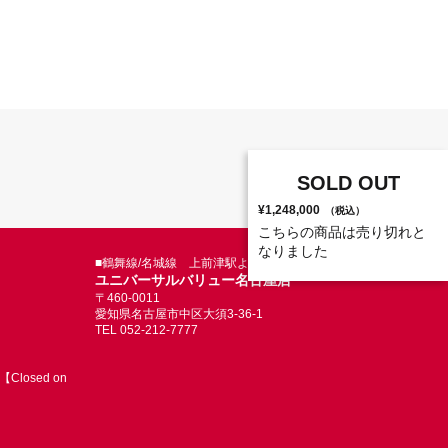
SOLD OUT
¥1,248,000
（税込）
こちらの商品は売り切れと
なりました
■鶴舞線/名城線 上前津駅より徒歩5分
ユニバーサルバリュー名古屋店
〒460-0011
愛知県名古屋市中区大須3-36-1
TEL 052-212-7777
Closed on