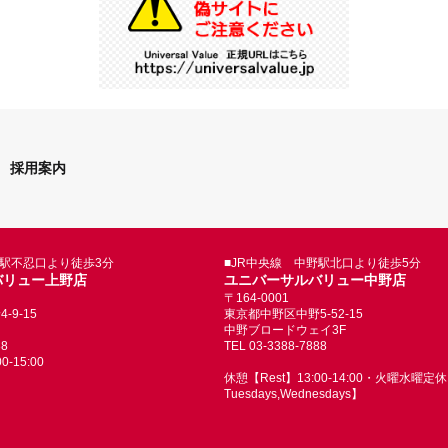
採用案内
野駅不忍口より徒歩3分
■JR中央線 中野駅北口より徒歩5分
バリュー上野店
ユニバーサルバリュー中野店
〒164-0001
9-15
東京都中野区中野5-52-15
中野ブロードウェイ3F
88
TEL 03-3388-7888
-15:00
休憩【Rest】13:00-14:00・火曜水曜定休【
Tuesdays,Wednesdays】