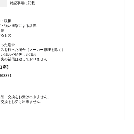
特記事項に記載
障・破損
下・強い衝撃による故障
損傷
するもの
かった場合
ンスを行った場合（メーカー修理を除く）
ない場合や紛失した場合
紛失の補償は致しておりません
口座】
3371
返品・交換をお受け出来ません。
・交換をお受け出来ません。