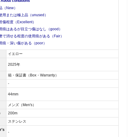
ut conditions
品（New）
使用または極上品（unused）
管傷程度（Excellent）
用痕はあるが目立つ傷はなし（good）
磨で消せる程度の使用痕がある（Fair）
用痕・深い傷がある（poor）
イエロー
2025年
箱・保証書（Box・Warranty）
）
-
44mm
メンズ（Men's）
）
200m
ステンレス
's
-
）