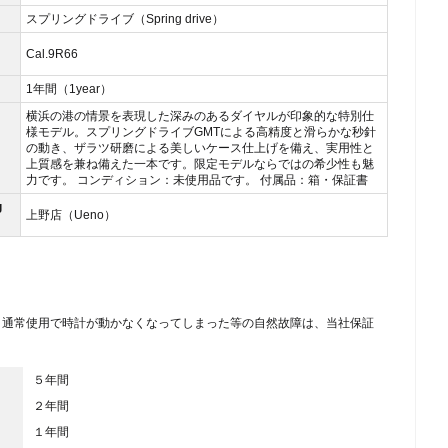
スプリングドライブ（Spring drive）
Cal.9R66
1年間（1year）
横浜の港の情景を表現した深みのあるダイヤルが印象的な特別仕
様モデル。スプリングドライブGMTによる高精度と滑らかな秒針
の動き、ザラツ研磨による美しいケース仕上げを備え、実用性と
上質感を兼ね備えた一本です。限定モデルならではの希少性も魅
力です。 コンディション：未使用品です。 付属品：箱・保証書
g
上野店（Ueno）
、通常使用で時計が動かなくなってしまった等の自然故障は、当社保証
５年間
２年間
１年間