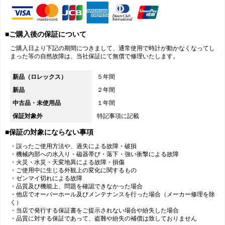
■ご購入後の保証について
ご購入日より下記の期間につきまして、通常使用で時計が動かなくなってし
まった等の自然故障は、当社保証にて無償で修理いたします。
新品（ロレックス）
５年間
新品
２年間
中古品・未使用品
１年間
保証対象外
特記事項に記載
■保証の対象にならない事項
・誤ったご使用方法や、過失による故障・破損
・機械内部への水入り・磁器帯び・落下・強い衝撃による故障
・火災・水災・天変地異による故障・損傷
・ご使用中に生じる外観上の変化に関するもの
・ゼンマイ切れによる故障
・品質及び機能上、問題を確認できなかった場合
・他店でオーバーホール及びメンテナンスを行った場合（メーカー修理を除
く）
・当店で発行する保証書をご提示されない場合や紛失した場合
・品質に対する保証であって、盗難や紛失の補償は致しておりません