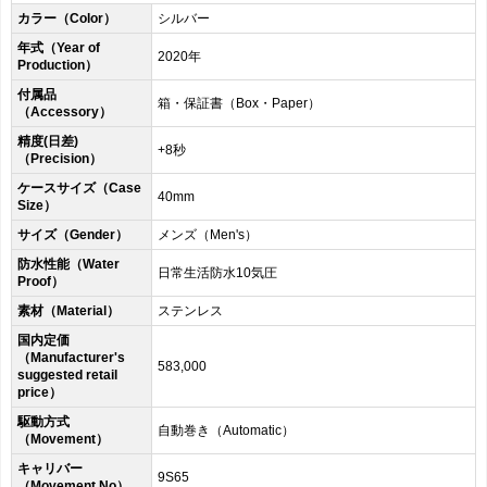
カラー（Color）
シルバー
年式（Year of
2020年
Production）
付属品
箱・保証書（Box・Paper）
（Accessory）
精度(日差)
+8秒
（Precision）
ケースサイズ（Case
40mm
Size）
サイズ（Gender）
メンズ（Men's）
防水性能（Water
日常生活防水10気圧
Proof）
素材（Material）
ステンレス
国内定価
（Manufacturer's
583,000
suggested retail
price）
駆動方式
自動巻き（Automatic）
（Movement）
キャリバー
9S65
（Movement No）