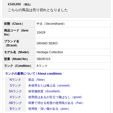
¥349,000
（税込）
こちらの商品は売り切れとなりました
状態（Class）
中古（Secondhand）
商品コード（Item
10429
No）
ブランド名
GRAND SEIKO
（Brand）
モデル名（Model）
Heritage Collection
型番（Model No）
SBGR315
ランク（Condition）
Aランク
ランクの基準について / About conditions
Nランク
新品（New）
Sランク
未使用または極上品（unused）
SAランク
保管傷程度（Excellent）
Aランク
使用痕はあるが目立つ傷はなし（good）
ABランク
研磨で消せる程度の使用痕がある（Fair）
Bランク
使用痕・深い傷がある（poor）