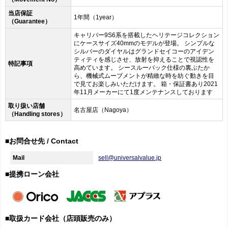
当店保証
1年間（1year）
（Guarantee）
キャリバー9S6系を搭載したヘリテージコレクション
にケースサイズ40mmのモデルが登場。 シンプルな
シルバーのダイヤルはグランドセイコーのアイデン
ティティを感じさせ、放射を抑えることで視認性を
特記事項
高めています。 シースルーバック仕様の裏ぶたか
ら、機械式ムーブメントが精緻な時を紡ぐ動きを目
で見てお楽しみいただけます。 箱・保証書あり2021
年11月メーカーにて1度メンテナンスしております
取り扱い店舗
名古屋店（Nagoya）
（Handling stores）
■お問合せ先 / Contact
Mail
sell@universalvalue.jp
■提携ローン会社
■取扱カード会社（店頭販売のみ）