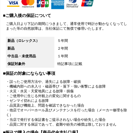
■ご購入後の保証について
ご購入日より下記の期間につきまして、通常使用で時計が動かなくなってし
まった等の自然故障は、当社保証にて無償で修理いたします。
新品（ロレックス）
５年間
新品
２年間
中古品・未使用品
１年間
保証対象外
特記事項に記載
■保証の対象にならない事項
・誤ったご使用方法や、過失による故障・破損
・機械内部への水入り・磁器帯び・落下・強い衝撃による故障
・火災・水災・天変地異による故障・損傷
・ご使用中に生じる外観上の変化に関するもの
・ゼンマイ切れによる故障
・品質及び機能上、問題を確認できなかった場合
・他店でオーバーホール及びメンテナンスを行った場合（メーカー修理を除
く）
・当店で発行する保証書をご提示されない場合や紛失した場合
・品質に対する保証であって、盗難や紛失の補償は致しておりません
■振込で購入の場合【商品代金支払口座】