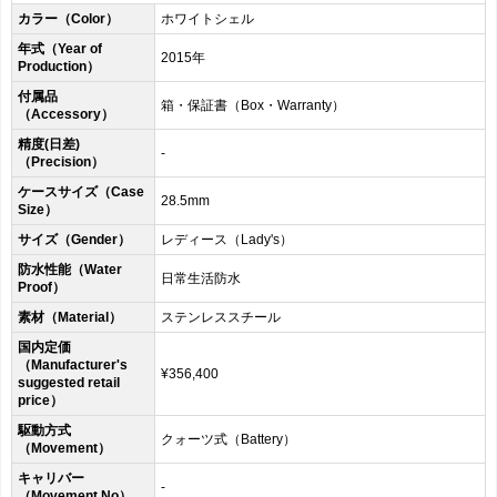
カラー（Color）
ホワイトシェル
年式（Year of
2015年
Production）
付属品
箱・保証書（Box・Warranty）
（Accessory）
精度(日差)
-
（Precision）
ケースサイズ（Case
28.5mm
Size）
サイズ（Gender）
レディース（Lady's）
防水性能（Water
日常生活防水
Proof）
素材（Material）
ステンレススチール
国内定価
（Manufacturer's
¥356,400
suggested retail
price）
駆動方式
クォーツ式（Battery）
（Movement）
キャリバー
-
（Movement No）