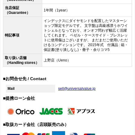
当店保証
1年間（1year）
（Guarantee）
インデックスにダイヤモンドを配置したマスターシ
ョップ限定モデルです。 文字盤は高級感漂うホワイ
トシェルとなっており、オンオフ問わず幅広く活躍
特記事項
してくれます。 ベゼル・ケースサイド・ブレスレッ
トに使用傷はございますが、 まだまだご使用いただ
けるコンディションです。 2015年式 付属品 : 箱・
保証書(塗り潰しなし)・冊子・余りコマ5
取り扱い店舗
上野店（Ueno）
（Handling stores）
■お問合せ先 / Contact
Mail
sell@universalvalue.jp
■提携ローン会社
■取扱カード会社（店頭販売のみ）