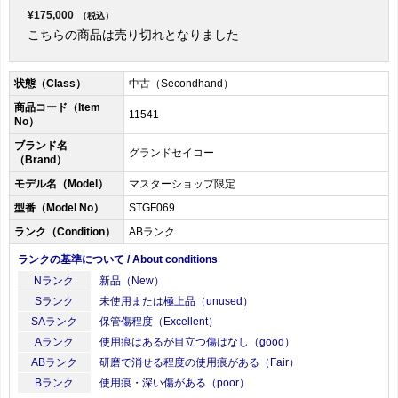
¥175,000
（税込）
こちらの商品は売り切れとなりました
状態（Class）
中古（Secondhand）
商品コード（Item
11541
No）
ブランド名
グランドセイコー
（Brand）
モデル名（Model）
マスターショップ限定
型番（Model No）
STGF069
ランク（Condition）
ABランク
ランクの基準について / About conditions
Nランク
新品（New）
Sランク
未使用または極上品（unused）
SAランク
保管傷程度（Excellent）
Aランク
使用痕はあるが目立つ傷はなし（good）
ABランク
研磨で消せる程度の使用痕がある（Fair）
Bランク
使用痕・深い傷がある（poor）