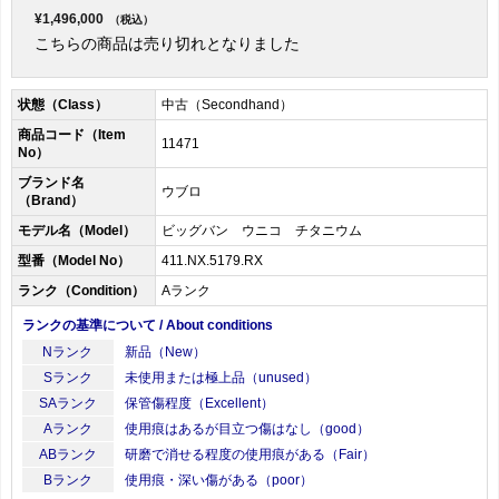
¥1,496,000
（税込）
こちらの商品は売り切れとなりました
状態（Class）
中古（Secondhand）
商品コード（Item
11471
No）
ブランド名
ウブロ
（Brand）
モデル名（Model）
ビッグバン ウニコ チタニウム
型番（Model No）
411.NX.5179.RX
ランク（Condition）
Aランク
ランクの基準について / About conditions
Nランク
新品（New）
Sランク
未使用または極上品（unused）
SAランク
保管傷程度（Excellent）
Aランク
使用痕はあるが目立つ傷はなし（good）
ABランク
研磨で消せる程度の使用痕がある（Fair）
Bランク
使用痕・深い傷がある（poor）