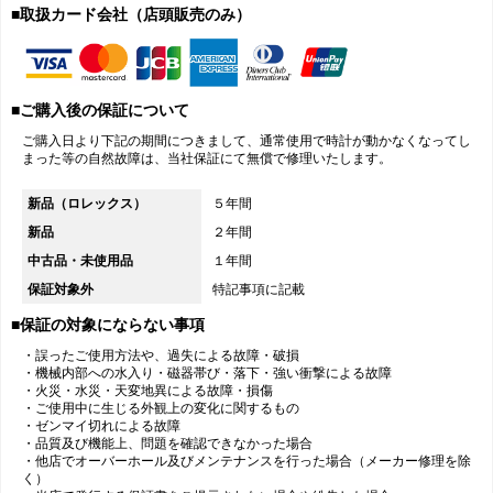
■取扱カード会社（店頭販売のみ）
■ご購入後の保証について
ご購入日より下記の期間につきまして、通常使用で時計が動かなくなってし
まった等の自然故障は、当社保証にて無償で修理いたします。
新品（ロレックス）
５年間
新品
２年間
中古品・未使用品
１年間
保証対象外
特記事項に記載
■保証の対象にならない事項
・誤ったご使用方法や、過失による故障・破損
・機械内部への水入り・磁器帯び・落下・強い衝撃による故障
・火災・水災・天変地異による故障・損傷
・ご使用中に生じる外観上の変化に関するもの
・ゼンマイ切れによる故障
・品質及び機能上、問題を確認できなかった場合
・他店でオーバーホール及びメンテナンスを行った場合（メーカー修理を除
く）