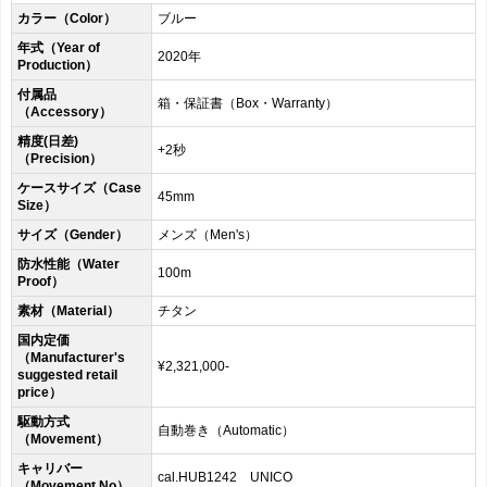
カラー（Color）
ブルー
年式（Year of
2020年
Production）
付属品
箱・保証書（Box・Warranty）
（Accessory）
精度(日差)
+2秒
（Precision）
ケースサイズ（Case
45mm
Size）
サイズ（Gender）
メンズ（Men's）
防水性能（Water
100m
Proof）
素材（Material）
チタン
国内定価
（Manufacturer's
¥2,321,000-
suggested retail
price）
駆動方式
自動巻き（Automatic）
（Movement）
キャリバー
cal.HUB1242 UNICO
（Movement No）