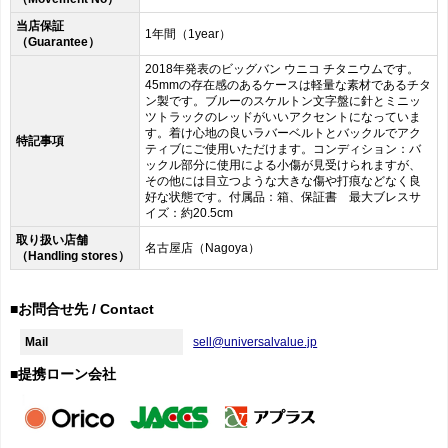
当店保証
1年間（1year）
（Guarantee）
2018年発表のビッグバン ウニコ チタニウムです。
45mmの存在感のあるケースは軽量な素材であるチタ
ン製です。ブルーのスケルトン文字盤に針とミニッ
ツトラックのレッドがいいアクセントになっていま
す。着け心地の良いラバーベルトとバックルでアク
特記事項
ティブにご使用いただけます。コンディション：バ
ックル部分に使用による小傷が見受けられますが、
その他には目立つような大きな傷や打痕などなく良
好な状態です。付属品：箱、保証書 最大ブレスサ
イズ：約20.5cm
取り扱い店舗
名古屋店（Nagoya）
（Handling stores）
■お問合せ先 / Contact
Mail
sell@universalvalue.jp
■提携ローン会社