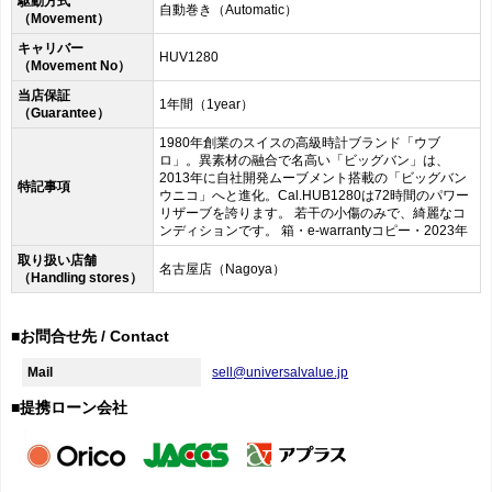
駆動方式
自動巻き（Automatic）
（Movement）
キャリバー
HUV1280
（Movement No）
当店保証
1年間（1year）
（Guarantee）
1980年創業のスイスの高級時計ブランド「ウブ
ロ」。異素材の融合で名高い「ビッグバン」は、
2013年に自社開発ムーブメント搭載の「ビッグバン
特記事項
ウニコ」へと進化。Cal.HUB1280は72時間のパワー
リザーブを誇ります。 若干の小傷のみで、綺麗なコ
ンディションです。 箱・e-warrantyコピー・2023年
取り扱い店舗
名古屋店（Nagoya）
（Handling stores）
■お問合せ先 / Contact
Mail
sell@universalvalue.jp
■提携ローン会社