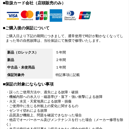
■取扱カード会社（店頭販売のみ）
■ご購入後の保証について
ご購入日より下記の期間につきまして、通常使用で時計が動かなくなってし
まった等の自然故障は、当社保証にて無償で修理いたします。
新品（ロレックス）
５年間
新品
２年間
中古品・未使用品
１年間
保証対象外
特記事項に記載
■保証の対象にならない事項
・誤ったご使用方法や、過失による故障・破損
・機械内部への水入り・磁器帯び・落下・強い衝撃による故障
・火災・水災・天変地異による故障・損傷
・ご使用中に生じる外観上の変化に関するもの
・ゼンマイ切れによる故障
・品質及び機能上、問題を確認できなかった場合
・他店でオーバーホール及びメンテナンスを行った場合（メーカー修理を除
く）