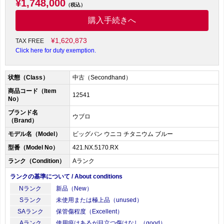
¥1,748,000
（税込）
購入手続きへ
¥1,620,873
TAX FREE
Click here for duty exemption.
状態（Class）
中古（Secondhand）
商品コード（Item
12541
No）
ブランド名
ウブロ
（Brand）
モデル名（Model）
ビッグバン ウニコ チタニウム ブルー
型番（Model No）
421.NX.5170.RX
ランク（Condition）
Aランク
ランクの基準について / About conditions
Nランク
新品（New）
Sランク
未使用または極上品（unused）
SAランク
保管傷程度（Excellent）
Aランク
使用痕はあるが目立つ傷はなし（good）