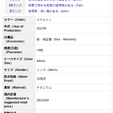
ABランク
研磨で消せる程度の使用痕がある（Fair）
Bランク
使用痕・深い傷がある（poor）
カラー（Color）
スケルトン
年式（Year of
2023年
Production）
付属品
箱・保証書（Box・Warranty）
（Accessory）
精度(日差)
+9秒
（Precision）
ケースサイズ（Case
44mm
Size）
サイズ（Gender）
メンズ（Men's）
防水性能（Water
10気圧
Proof）
素材（Material）
チタニウム
国内定価
（Manufacturer's
2937000
suggested retail
price）