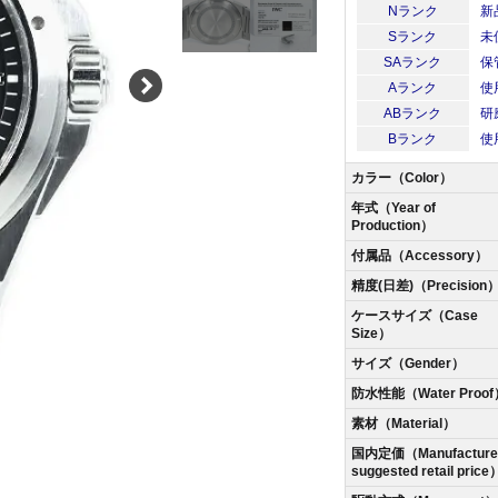
Nランク
新
Sランク
未
SAランク
保
Aランク
使
ABランク
研
Bランク
使
カラー（Color）
年式（Year of
Production）
付属品（Accessory）
精度(日差)（Precision
ケースサイズ（Case
Size）
サイズ（Gender）
防水性能（Water Proof
素材（Material）
国内定価（Manufacturer
suggested retail price