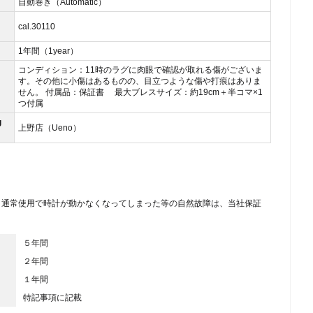
自動巻き（Automatic）
cal.30110
1年間（1year）
コンディション：11時のラグに肉眼で確認が取れる傷がございま
す。その他に小傷はあるものの、目立つような傷や打痕はありま
せん。 付属品：保証書 最大ブレスサイズ：約19cm＋半コマ×1
つ付属
g
上野店（Ueno）
、通常使用で時計が動かなくなってしまった等の自然故障は、当社保証
５年間
２年間
１年間
特記事項に記載