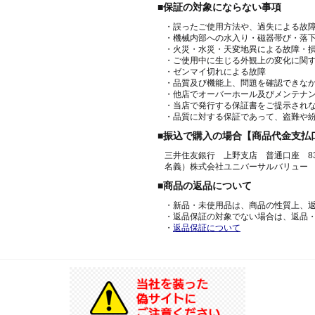
■保証の対象にならない事項
・誤ったご使用方法や、過失による故
・機械内部への水入り・磁器帯び・落
・火災・水災・天変地異による故障・
・ご使用中に生じる外観上の変化に関
・ゼンマイ切れによる故障
・品質及び機能上、問題を確認できな
・他店でオーバーホール及びメンテナ
・当店で発行する保証書をご提示され
・品質に対する保証であって、盗難や
■振込で購入の場合【商品代金支払
三井住友銀行 上野支店 普通口座 836
名義）株式会社ユニバーサルバリュー
■商品の返品について
・新品・未使用品は、商品の性質上、
・返品保証の対象でない場合は、返品
・
返品保証について