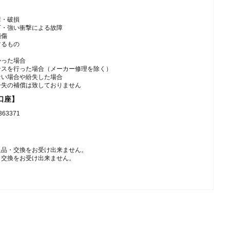
障・破損
下・強い衝撃による故障
損傷
するもの
かった場合
ンスを行った場合（メーカー修理を除く）
ない場合や紛失した場合
紛失の補償は致しておりません
口座】
3371
返品・交換をお受け出来ません。
・交換をお受け出来ません。