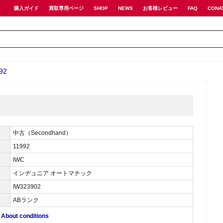
購入ガイド
買取専用ページ
SHOP
NEWS
お客様レビュー
FAQ
CONA
92
中古（Secondhand）
11992
IWC
インヂュニア オートマチック
IW323902
ABランク
ut conditions