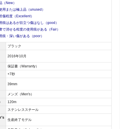
品（New）
使用または極上品（unused）
管傷程度（Excellent）
用痕はあるが目立つ傷はなし（good）
磨で消せる程度の使用痕がある（Fair）
用痕・深い傷がある（poor）
ブラック
2016年10月
保証書（Warranty）
）
+7秒
39mm
メンズ（Men's）
）
120m
ステンレススチール
's
生産終了モデル
）