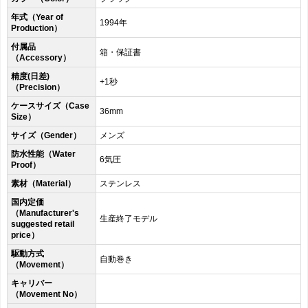
年式（Year of
1994年
Production）
付属品
箱・保証書
（Accessory）
精度(日差)
+1秒
（Precision）
ケースサイズ（Case
36mm
Size）
サイズ（Gender）
メンズ
防水性能（Water
6気圧
Proof）
素材（Material）
ステンレス
国内定価
（Manufacturer's
生産終了モデル
suggested retail
price）
駆動方式
自動巻き
（Movement）
キャリバー
（Movement No）