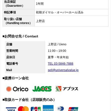
当店保証
1年間
（Guarantee）
特記事項
初期ダイヤル・オーバーホール済み
取り扱い店舗
上野店
（Handling stores）
■お問合せ先 / Contact
店舗
上野店 / Ueno
営業時間
11:00～19:00
店休日
夏季・年末年始
電話番号
TEL 03-5846-7888
Mail
sell@universalvalue.jp
■提携ローン会社
■取扱カード会社（店頭販売のみ）