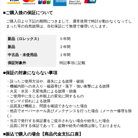
■ご購入後の保証について
ご購入日より下記の期間につきまして、通常使用で時計が動かなくなってし
まった等の自然故障は、当社保証にて無償で修理いたします。
新品（ロレックス）
５年間
新品
２年間
中古品・未使用品
１年間
保証対象外
特記事項に記載
■保証の対象にならない事項
・誤ったご使用方法や、過失による故障・破損
・機械内部への水入り・磁器帯び・落下・強い衝撃による故障
・火災・水災・天変地異による故障・損傷
・ご使用中に生じる外観上の変化に関するもの
・ゼンマイ切れによる故障
・品質及び機能上、問題を確認できなかった場合
・他店でオーバーホール及びメンテナンスを行った場合（メーカー修理を除
く）
・当店で発行する保証書をご提示されない場合や紛失した場合
・品質に対する保証であって、盗難や紛失の補償は致しておりません
■振込で購入の場合【商品代金支払口座】