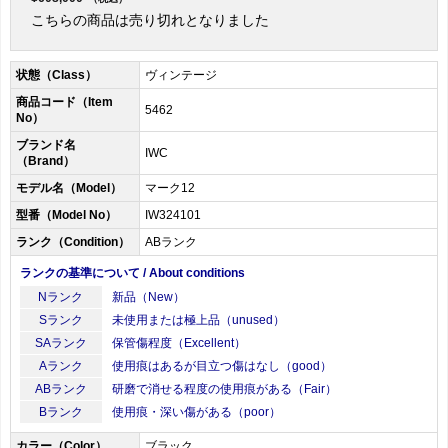
こちらの商品は売り切れとなりました
状態（Class）
ヴィンテージ
商品コード（Item
5462
No）
ブランド名
IWC
（Brand）
モデル名（Model）
マーク12
型番（Model No）
IW324101
ランク（Condition）
ABランク
ランクの基準について / About conditions
Nランク
新品（New）
Sランク
未使用または極上品（unused）
SAランク
保管傷程度（Excellent）
Aランク
使用痕はあるが目立つ傷はなし（good）
ABランク
研磨で消せる程度の使用痕がある（Fair）
Bランク
使用痕・深い傷がある（poor）
カラー（Color）
ブラック