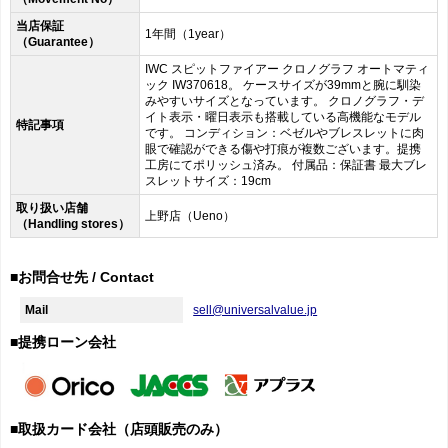
当店保証
1年間（1year）
（Guarantee）
IWC スピットファイアー クロノグラフ オートマティ
ック IW370618。 ケースサイズが39mmと腕に馴染
みやすいサイズとなっています。 クロノグラフ・デ
イト表示・曜日表示も搭載している高機能なモデル
特記事項
です。 コンディション：ベゼルやブレスレットに肉
眼で確認ができる傷や打痕が複数ございます。提携
工房にてポリッシュ済み。 付属品：保証書 最大ブレ
スレットサイズ：19cm
取り扱い店舗
上野店（Ueno）
（Handling stores）
■お問合せ先 / Contact
Mail
sell@universalvalue.jp
■提携ローン会社
■取扱カード会社（店頭販売のみ）