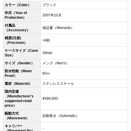
カラー（Color）
ブラック
年式（Year of
2007年10月
Production）
付属品
保証書（Warranty）
（Accessory）
精度(日差)
+6秒
（Precision）
ケースサイズ（Case
39mm
Size）
サイズ（Gender）
メンズ（Men's）
防水性能（Water
60ｍ
Proof）
素材（Material）
ステンレススチール
国内定価
（Manufacturer's
¥599,500-
suggested retail
price）
駆動方式
自動巻き（Automatic）
（Movement）
キャリバー
-
（Movement No）