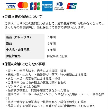
■ご購入後の保証について
ご購入日より下記の期間につきまして、通常使用で時計が動かなくなってし
まった等の自然故障は、当社保証にて無償で修理いたします。
新品（ロレックス）
５年間
新品
２年間
中古品・未使用品
１年間
保証対象外
特記事項に記載
■保証の対象にならない事項
・誤ったご使用方法や、過失による故障・破損
・機械内部への水入り・磁器帯び・落下・強い衝撃による故障
・火災・水災・天変地異による故障・損傷
・ご使用中に生じる外観上の変化に関するもの
・ゼンマイ切れによる故障
・品質及び機能上、問題を確認できなかった場合
・他店でオーバーホール及びメンテナンスを行った場合（メーカー修理を除
く）
・当店で発行する保証書をご提示されない場合や紛失した場合
・品質に対する保証であって、盗難や紛失の補償は致しておりません