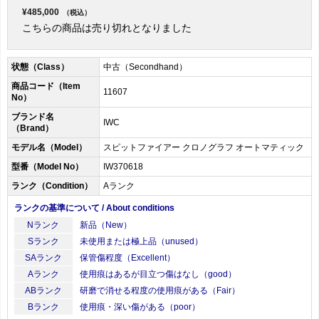
¥485,000
（税込）
こちらの商品は売り切れとなりました
状態（Class）
中古（Secondhand）
商品コード（Item
11607
No）
ブランド名
IWC
（Brand）
モデル名（Model）
スピットファイアー クロノグラフ オートマティック
型番（Model No）
IW370618
ランク（Condition）
Aランク
ランクの基準について / About conditions
Nランク
新品（New）
Sランク
未使用または極上品（unused）
SAランク
保管傷程度（Excellent）
Aランク
使用痕はあるが目立つ傷はなし（good）
ABランク
研磨で消せる程度の使用痕がある（Fair）
Bランク
使用痕・深い傷がある（poor）