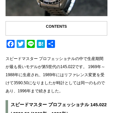
CONTENTS
F
T
Li
H
共
a
wi
n
at
有
c
tt
e
e
スピードマスター プロフェッショナルの中で生産期間
e
er
n
が最も長いモデルが第5世代の145.022です。 1969年～
b
a
1988年に生産され、1989年にはリファレンス変更を受
o
けて3590.50になりましたが時計としては同一のもので
o
あり、1996年まで続きました。
k
スピードマスター プロフェッショナル 145.022