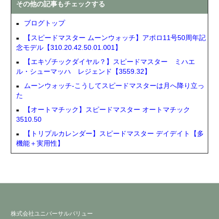
その他の記事もチェックする
ブログトップ
【スピードマスター ムーンウォッチ】アポロ11号50周年記
念モデル【310.20.42.50.01.001】
【エキゾチックダイヤル？】スピードマスター ミハエ
ル・シューマッハ レジェンド【3559.32】
ムーンウォッチ-こうしてスピードマスターは月へ降り立っ
た
【オートマチック】スピードマスター オートマチック
3510.50
【トリプルカレンダー】スピードマスター デイデイト【多
機能＋実用性】
株式会社ユニバーサルバリュー