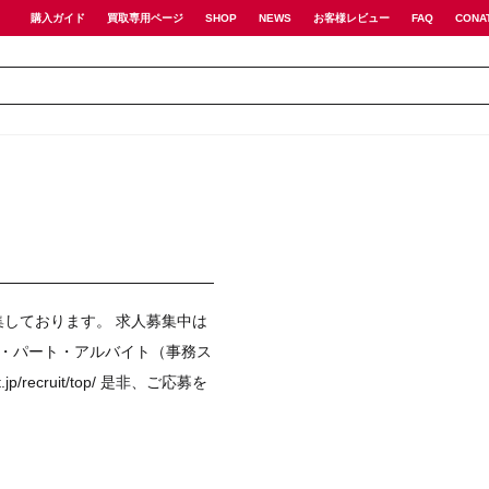
購入ガイド
買取専用ページ
SHOP
NEWS
お客様レビュー
FAQ
CONA
しております。 求人募集中は
ト ・パート・アルバイト（事務ス
.jp/recruit/top/
是非、ご応募を