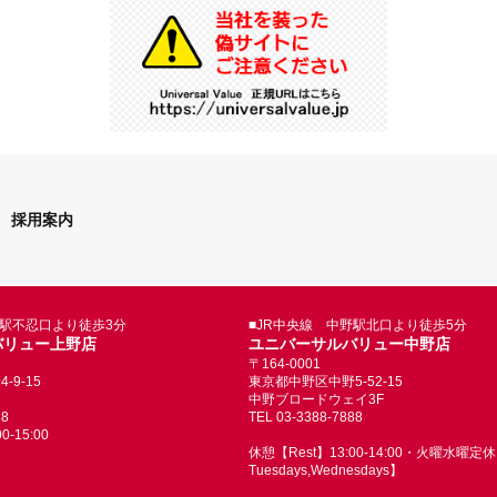
採用案内
野駅不忍口より徒歩3分
■JR中央線 中野駅北口より徒歩5分
バリュー上野店
ユニバーサルバリュー中野店
〒164-0001
9-15
東京都中野区中野5-52-15
中野ブロードウェイ3F
88
TEL 03-3388-7888
-15:00
休憩【Rest】13:00-14:00・火曜水曜定休【
Tuesdays,Wednesdays】