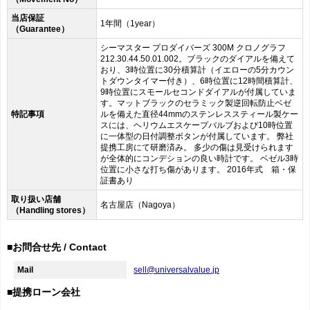
当店保証
1年間（1year）
（Guarantee）
シーマスター プロダイバーズ 300M クロノグラフ
212.30.44.50.01.002。ブラックのダイアルを備えて
おり、3時位置に30分積算計（イエローの5分カウン
トダウンタイマー付き）、6時位置に12時間積算計、
9時位置にスモールセコンドダイアルが付属していま
す。マットブラックのセラミック製逆回転防止ベゼ
特記事項
ルを備えた直径44mmのステンレススティール製ケー
スには、ヘリウムエスケープバルブおよび10時位置
に一体型の日付調整ボタンが付属しています。 弊社
提携工房にて研磨済み。 多少の傷は見受けられます
が全体的にコンデションの良い時計です。 ベゼル3時
位置に小さな打ち傷があります。 2016年式 箱・保
証書あり
取り扱い店舗
名古屋店（Nagoya）
（Handling stores）
■お問合せ先 / Contact
Mail
sell@universalvalue.jp
■提携ローン会社