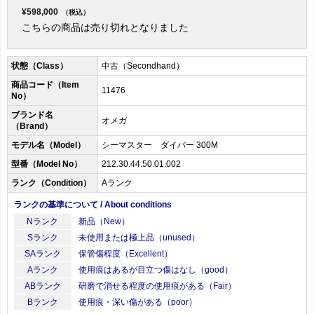
¥598,000
（税込）
こちらの商品は売り切れとなりました
状態（Class）
中古（Secondhand）
商品コード（Item
11476
No）
ブランド名
オメガ
（Brand）
モデル名（Model）
シーマスター ダイバー 300M
型番（Model No）
212.30.44.50.01.002
ランク（Condition）
Aランク
ランクの基準について / About conditions
Nランク
新品（New）
Sランク
未使用または極上品（unused）
SAランク
保管傷程度（Excellent）
Aランク
使用痕はあるが目立つ傷はなし（good）
ABランク
研磨で消せる程度の使用痕がある（Fair）
Bランク
使用痕・深い傷がある（poor）