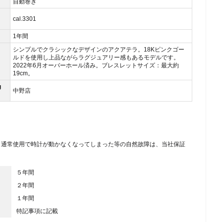
自動巻き
cal.3301
1年間
シンプルでクラシックなデザインのアクアテラ。18Kピンクゴー
ルドを使用し上品ながらラグジュアリー感もあるモデルです。
2022年6月オーバーホール済み。ブレスレットサイズ：最大約
19cm。
g
中野店
、通常使用で時計が動かなくなってしまった等の自然故障は、当社保証
５年間
２年間
１年間
特記事項に記載