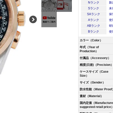
Nランク
新
Sランク
未
SAランク
保
Aランク
使
ABランク
研
Bランク
使
カラー（Color）
年式（Year of
Production）
付属品（Accessory）
精度(日差)（Precision
ケースサイズ（Case
Size）
サイズ（Gender）
防水性能（Water Proof
素材（Material）
国内定価（Manufacturer
suggested retail price