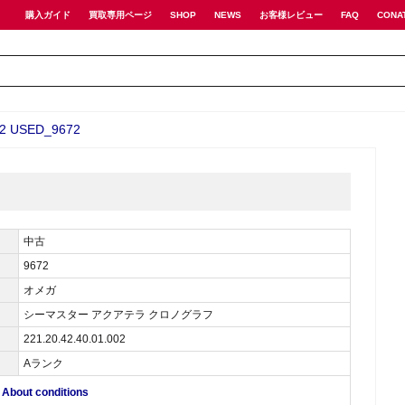
購入ガイド
買取専用ページ
SHOP
NEWS
お客様レビュー
FAQ
CONA
 USED_9672
中古
9672
オメガ
シーマスター アクアテラ クロノグラフ
221.20.42.40.01.002
Aランク
ut conditions