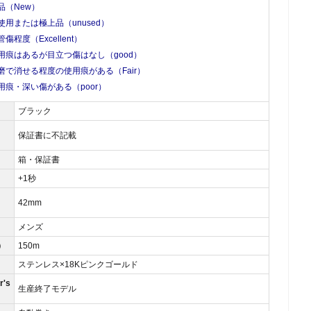
品（New）
使用または極上品（unused）
管傷程度（Excellent）
用痕はあるが目立つ傷はなし（good）
磨で消せる程度の使用痕がある（Fair）
用痕・深い傷がある（poor）
ブラック
保証書に不記載
箱・保証書
）
+1秒
42mm
メンズ
）
150m
ステンレス×18Kピンクゴールド
's
生産終了モデル
）