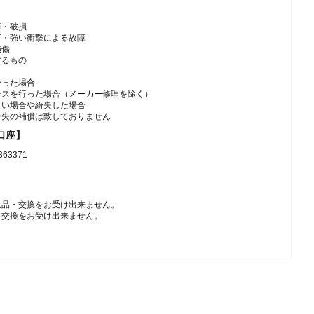
障・破損
下・強い衝撃による故障
損傷
するもの
かった場合
ンスを行った場合（メーカー修理を除く）
ない場合や紛失した場合
紛失の補償は致しておりません
口座】
3371
返品・交換をお受け出来ません。
・交換をお受け出来ません。