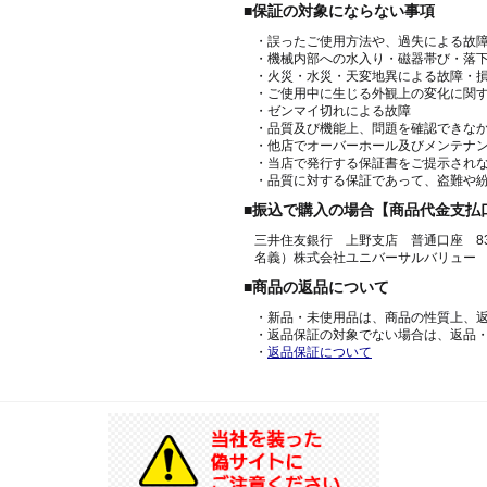
■保証の対象にならない事項
・誤ったご使用方法や、過失による故
・機械内部への水入り・磁器帯び・落
・火災・水災・天変地異による故障・
・ご使用中に生じる外観上の変化に関
・ゼンマイ切れによる故障
・品質及び機能上、問題を確認できな
・他店でオーバーホール及びメンテナ
・当店で発行する保証書をご提示され
・品質に対する保証であって、盗難や
■振込で購入の場合【商品代金支払
三井住友銀行 上野支店 普通口座 836
名義）株式会社ユニバーサルバリュー
■商品の返品について
・新品・未使用品は、商品の性質上、
・返品保証の対象でない場合は、返品
・
返品保証について