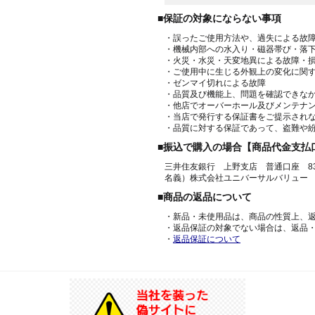
■保証の対象にならない事項
・誤ったご使用方法や、過失による故
・機械内部への水入り・磁器帯び・落
・火災・水災・天変地異による故障・
・ご使用中に生じる外観上の変化に関
・ゼンマイ切れによる故障
・品質及び機能上、問題を確認できな
・他店でオーバーホール及びメンテナ
・当店で発行する保証書をご提示され
・品質に対する保証であって、盗難や
■振込で購入の場合【商品代金支払
三井住友銀行 上野支店 普通口座 836
名義）株式会社ユニバーサルバリュー
■商品の返品について
・新品・未使用品は、商品の性質上、
・返品保証の対象でない場合は、返品
・
返品保証について