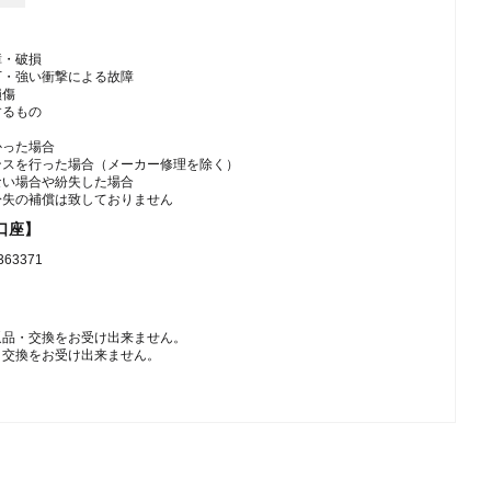
障・破損
下・強い衝撃による故障
損傷
するもの
かった場合
ンスを行った場合（メーカー修理を除く）
ない場合や紛失した場合
紛失の補償は致しておりません
口座】
3371
返品・交換をお受け出来ません。
・交換をお受け出来ません。