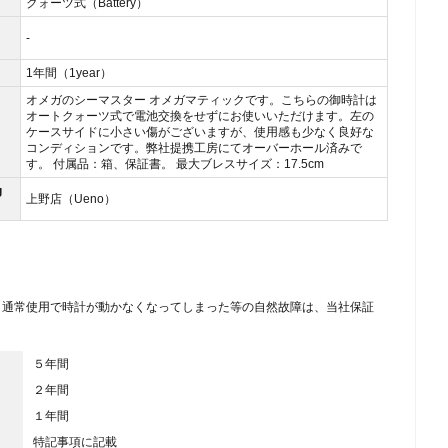
クォーツ式（Battery）
-
1年間（1year）
オメガのシーマスター オメガマティックです。こちらの御時計は
オートクォーツ式で電池交換をせずにお使いいただけます。左の
ケースサイドに小さい傷がございますが、使用感も少なく良好な
コンディションです。弊社提携工房にてオーバーホール済みで
す。 付属品：箱、保証書。 最大ブレスサイズ：17.5cm
g
上野店（Ueno）
、通常使用で時計が動かなくなってしまった等の自然故障は、当社保証
５年間
２年間
１年間
特記事項に記載