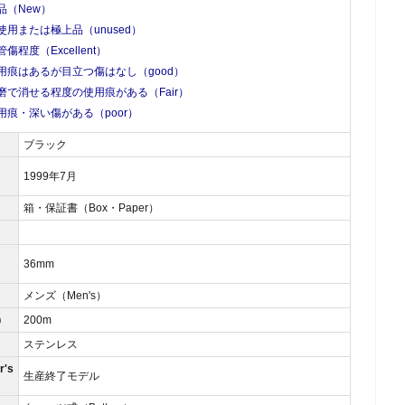
品（New）
使用または極上品（unused）
管傷程度（Excellent）
用痕はあるが目立つ傷はなし（good）
磨で消せる程度の使用痕がある（Fair）
用痕・深い傷がある（poor）
ブラック
1999年7月
箱・保証書（Box・Paper）
）
36mm
メンズ（Men's）
）
200m
ステンレス
's
生産終了モデル
）