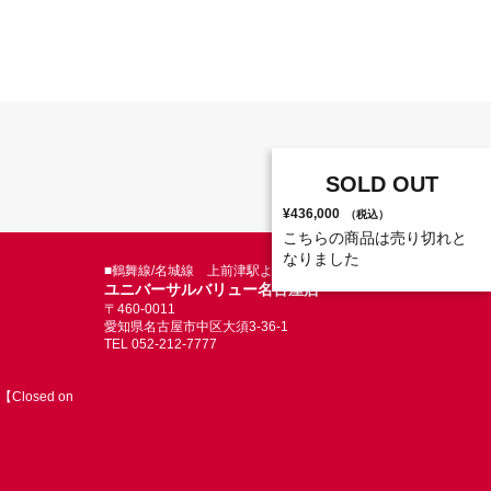
SOLD OUT
¥436,000
（税込）
こちらの商品は売り切れと
なりました
■鶴舞線/名城線 上前津駅より徒歩5分
ユニバーサルバリュー名古屋店
〒460-0011
愛知県名古屋市中区大須3-36-1
TEL 052-212-7777
Closed on