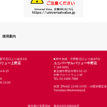
採用案内
野駅不忍口より徒歩3分
■JR中央線 中野駅北口より徒歩5分
バリュー上野店
ユニバーサルバリュー中野店
〒164-0001
9-15
東京都中野区中野5-52-15
中野ブロードウェイ3F
88
TEL 03-3388-7888
-15:00
休憩【Rest】13:00-14:00・火曜水曜定休【
Tuesdays,Wednesdays】
東京都公安委員会 第301031206544号