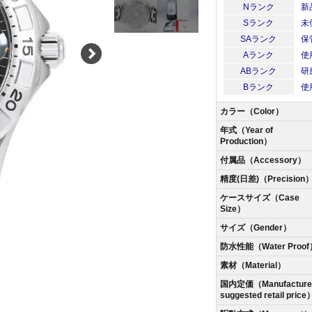
Nランク
新
Sランク
未
SAランク
保
Aランク
使
ABランク
研
Bランク
使
カラー（Color）
年式（Year of
Production）
付属品（Accessory）
精度(日差)（Precision
ケースサイズ（Case
Size）
サイズ（Gender）
防水性能（Water Proof
素材（Material）
国内定価（Manufacturer
suggested retail price