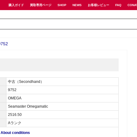
購入ガイド
買取専用ページ
SHOP
NEWS
お客様レビュー
FAQ
CONA
752
中古（Secondhand）
9752
OMEGA
Seamaster Omegamatic
2516.50
Aランク
ut conditions