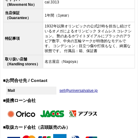
cal.331 3
（Movement No）
当店保証
1年間（1year）
（Guarantee）
1932年以降オリンピックの公式計時を担当し続けて
いるオメガによるオリンピック タイムレス コレクシ
ョン。 艶のあるホワイトダイアルにブラックのアラ
特記事項
ビア数字、中央の五輪マークが特徴的なモデルで
す。 コンデション：目立つ傷や打痕もなく、綺麗な
状態です。 付属品：箱、保証書
取り扱い店舗
名古屋店（Nagoya）
（Handling stores）
■お問合せ先 / Contact
Mail
sell@universalvalue.jp
■提携ローン会社
■取扱カード会社（店頭販売のみ）