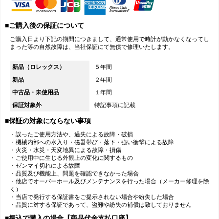
■ご購入後の保証について
ご購入日より下記の期間につきまして、通常使用で時計が動かなくなってし
まった等の自然故障は、当社保証にて無償で修理いたします。
新品（ロレックス）
５年間
新品
２年間
中古品・未使用品
１年間
保証対象外
特記事項に記載
■保証の対象にならない事項
・誤ったご使用方法や、過失による故障・破損
・機械内部への水入り・磁器帯び・落下・強い衝撃による故障
・火災・水災・天変地異による故障・損傷
・ご使用中に生じる外観上の変化に関するもの
・ゼンマイ切れによる故障
・品質及び機能上、問題を確認できなかった場合
・他店でオーバーホール及びメンテナンスを行った場合（メーカー修理を除
く）
・当店で発行する保証書をご提示されない場合や紛失した場合
・品質に対する保証であって、盗難や紛失の補償は致しておりません
■振込で購入の場合【商品代金支払口座】