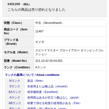
¥450,000
（税込）
こちらの商品は売り切れとなりました
状態（Class）
中古（Secondhand）
商品コード（Item
11467
No）
ブランド名
オメガ
（Brand）
スピードマスター ブロードアロー オリンピックコレ
モデル名（Model）
クション
型番（Model No）
321.10.42.50.04.001
ランク（Condition）
Aランク
ランクの基準について / About conditions
Nランク
新品（New）
Sランク
未使用または極上品（unused）
SAランク
保管傷程度（Excellent）
Aランク
使用痕はあるが目立つ傷はなし（good）
ABランク
研磨で消せる程度の使用痕がある（Fair）
Bランク
使用痕・深い傷がある（poor）