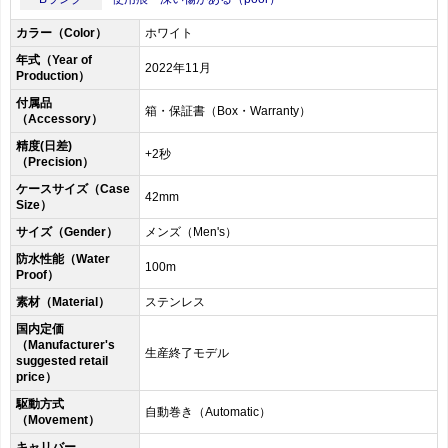
カラー（Color）
ホワイト
年式（Year of
2022年11月
Production）
付属品
箱・保証書（Box・Warranty）
（Accessory）
精度(日差)
+2秒
（Precision）
ケースサイズ（Case
42mm
Size）
サイズ（Gender）
メンズ（Men's）
防水性能（Water
100m
Proof）
素材（Material）
ステンレス
国内定価
（Manufacturer's
生産終了モデル
suggested retail
price）
駆動方式
自動巻き（Automatic）
（Movement）
キャリバー