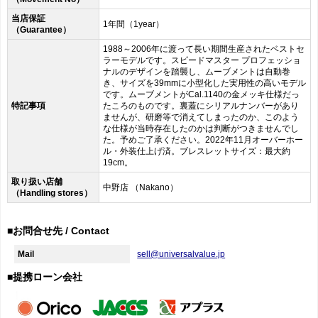
当店保証
1年間（1year）
（Guarantee）
1988～2006年に渡って長い期間生産されたベストセ
ラーモデルです。スピードマスター プロフェッショ
ナルのデザインを踏襲し、ムーブメントは自動巻
き、サイズを39mmに小型化した実用性の高いモデル
です。ムーブメントがCal.1140の金メッキ仕様だっ
特記事項
たころのものです。裏蓋にシリアルナンバーがあり
ませんが、研磨等で消えてしまったのか、このよう
な仕様が当時存在したのかは判断がつきませんでし
た。予めご了承ください。2022年11月オーバーホー
ル・外装仕上げ済。ブレスレットサイズ：最大約
19cm。
取り扱い店舗
中野店 （Nakano）
（Handling stores）
■お問合せ先 / Contact
Mail
sell@universalvalue.jp
■提携ローン会社