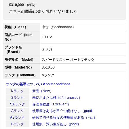
¥310,000
（税込）
こちらの商品は売り切れとなりました
状態（Class）
中古（Secondhand）
商品コード（Item
10012
No）
ブランド名
オメガ
（Brand）
モデル名（Model）
スピードマスター オートマチック
型番（Model No）
3510.50
ランク（Condition）
Aランク
ランクの基準について / About conditions
Nランク
新品（New）
Sランク
未使用または極上品（unused）
SAランク
保管傷程度（Excellent）
Aランク
使用痕はあるが目立つ傷はなし（good）
ABランク
研磨で消せる程度の使用痕がある（Fair）
Bランク
使用痕・深い傷がある（poor）