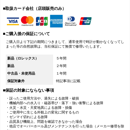
■取扱カード会社（店頭販売のみ）
■ご購入後の保証について
ご購入日より下記の期間につきまして、通常使用で時計が動かなくなってし
まった等の自然故障は、当社保証にて無償で修理いたします。
新品（ロレックス）
５年間
新品
２年間
中古品・未使用品
１年間
保証対象外
特記事項に記載
■保証の対象にならない事項
・誤ったご使用方法や、過失による故障・破損
・機械内部への水入り・磁器帯び・落下・強い衝撃による故障
・火災・水災・天変地異による故障・損傷
・ご使用中に生じる外観上の変化に関するもの
・ゼンマイ切れによる故障
・品質及び機能上、問題を確認できなかった場合
・他店でオーバーホール及びメンテナンスを行った場合（メーカー修理を除