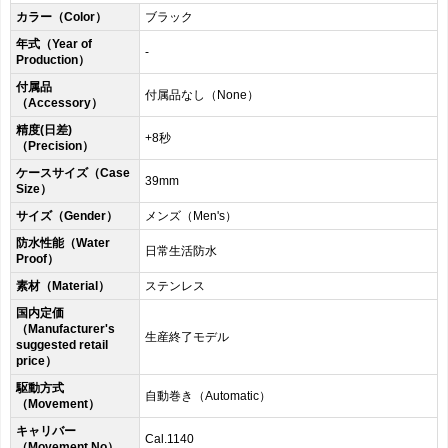
カラー（Color）
ブラック
年式（Year of
-
Production）
付属品
付属品なし（None）
（Accessory）
精度(日差)
+8秒
（Precision）
ケースサイズ（Case
39mm
Size）
サイズ（Gender）
メンズ（Men's）
防水性能（Water
日常生活防水
Proof）
素材（Material）
ステンレス
国内定価
（Manufacturer's
生産終了モデル
suggested retail
price）
駆動方式
自動巻き（Automatic）
（Movement）
キャリバー
Cal.1140
（Movement No）