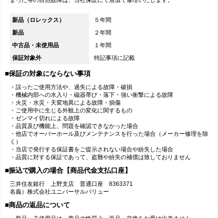
まった等の自然故障は、当社保証にて無償で修理いたします。
新品（ロレックス）
５年間
新品
２年間
中古品・未使用品
１年間
保証対象外
特記事項に記載
■保証の対象にならない事項
・誤ったご使用方法や、過失による故障・破損
・機械内部への水入り・磁器帯び・落下・強い衝撃による故障
・火災・水災・天変地異による故障・損傷
・ご使用中に生じる外観上の変化に関するもの
・ゼンマイ切れによる故障
・品質及び機能上、問題を確認できなかった場合
・他店でオーバーホール及びメンテナンスを行った場合（メーカー修理を除
く）
・当店で発行する保証書をご提示されない場合や紛失した場合
・品質に対する保証であって、盗難や紛失の補償は致しておりません
■振込で購入の場合【商品代金支払口座】
三井住友銀行 上野支店 普通口座 8363371
名義）株式会社ユニバーサルバリュー
■商品の返品について