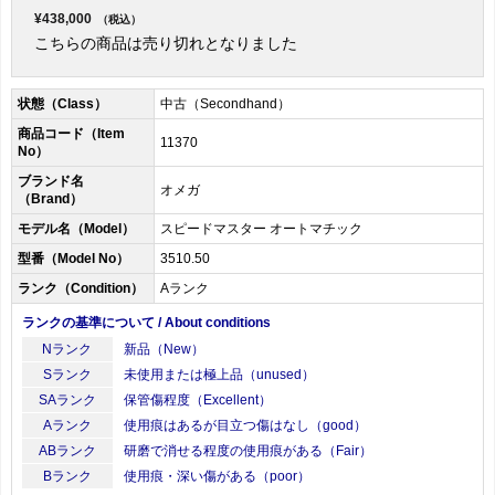
¥438,000
（税込）
こちらの商品は売り切れとなりました
状態（Class）
中古（Secondhand）
商品コード（Item
11370
No）
ブランド名
オメガ
（Brand）
モデル名（Model）
スピードマスター オートマチック
型番（Model No）
3510.50
ランク（Condition）
Aランク
ランクの基準について / About conditions
Nランク
新品（New）
Sランク
未使用または極上品（unused）
SAランク
保管傷程度（Excellent）
Aランク
使用痕はあるが目立つ傷はなし（good）
ABランク
研磨で消せる程度の使用痕がある（Fair）
Bランク
使用痕・深い傷がある（poor）