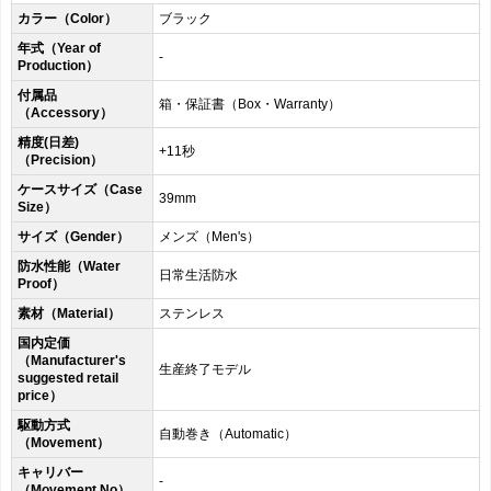
カラー（Color）
ブラック
年式（Year of
-
Production）
付属品
箱・保証書（Box・Warranty）
（Accessory）
精度(日差)
+11秒
（Precision）
ケースサイズ（Case
39mm
Size）
サイズ（Gender）
メンズ（Men's）
防水性能（Water
日常生活防水
Proof）
素材（Material）
ステンレス
国内定価
（Manufacturer's
生産終了モデル
suggested retail
price）
駆動方式
自動巻き（Automatic）
（Movement）
キャリバー
-
（Movement No）