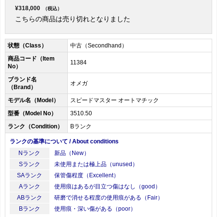
¥318,000
（税込）
こちらの商品は売り切れとなりました
状態（Class）
中古（Secondhand）
商品コード（Item
11384
No）
ブランド名
オメガ
（Brand）
モデル名（Model）
スピードマスター オートマチック
型番（Model No）
3510.50
ランク（Condition）
Bランク
ランクの基準について / About conditions
Nランク
新品（New）
Sランク
未使用または極上品（unused）
SAランク
保管傷程度（Excellent）
Aランク
使用痕はあるが目立つ傷はなし（good）
ABランク
研磨で消せる程度の使用痕がある（Fair）
Bランク
使用痕・深い傷がある（poor）