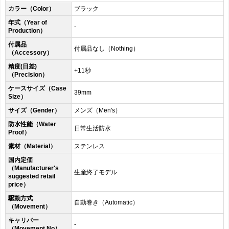
カラー（Color）
ブラック
年式（Year of
-
Production）
付属品
付属品なし（Nothing）
（Accessory）
精度(日差)
+11秒
（Precision）
ケースサイズ（Case
39mm
Size）
サイズ（Gender）
メンズ（Men's）
防水性能（Water
日常生活防水
Proof）
素材（Material）
ステンレス
国内定価
（Manufacturer's
生産終了モデル
suggested retail
price）
駆動方式
自動巻き（Automatic）
（Movement）
キャリバー
-
（Movement No）