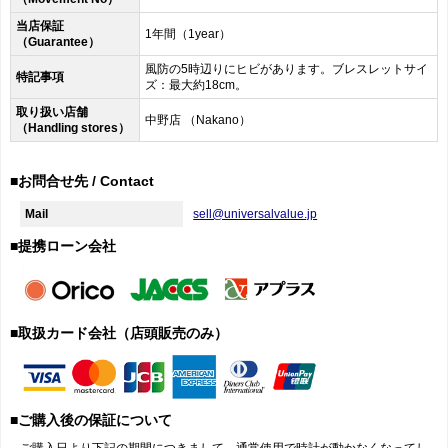
当店保証
1年間（1year）
（Guarantee）
風防の5時辺りにヒビがあります。ブレスレットサイ
特記事項
ズ：最大約18cm。
取り扱い店舗
中野店 （Nakano）
（Handling stores）
■お問合せ先 / Contact
Mail
sell@universalvalue.jp
■提携ローン会社
■取扱カード会社（店頭販売のみ）
■ご購入後の保証について