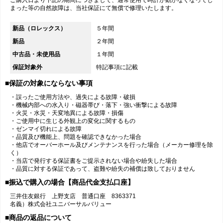
ご購入日より下記の期間につきまして、通常使用で時計が動かなくなってし
まった等の自然故障は、当社保証にて無償で修理いたします。
新品（ロレックス）
５年間
新品
２年間
中古品・未使用品
１年間
保証対象外
特記事項に記載
■保証の対象にならない事項
・誤ったご使用方法や、過失による故障・破損
・機械内部への水入り・磁器帯び・落下・強い衝撃による故障
・火災・水災・天変地異による故障・損傷
・ご使用中に生じる外観上の変化に関するもの
・ゼンマイ切れによる故障
・品質及び機能上、問題を確認できなかった場合
・他店でオーバーホール及びメンテナンスを行った場合（メーカー修理を除
く）
・当店で発行する保証書をご提示されない場合や紛失した場合
・品質に対する保証であって、盗難や紛失の補償は致しておりません
■振込で購入の場合【商品代金支払口座】
三井住友銀行 上野支店 普通口座 8363371
名義）株式会社ユニバーサルバリュー
■商品の返品について