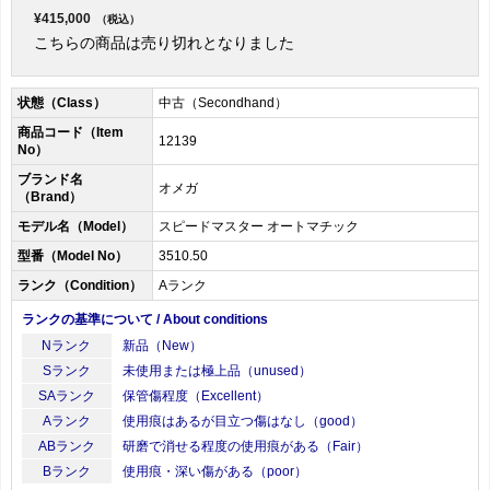
¥415,000
（税込）
こちらの商品は売り切れとなりました
状態（Class）
中古（Secondhand）
商品コード（Item
12139
No）
ブランド名
オメガ
（Brand）
モデル名（Model）
スピードマスター オートマチック
型番（Model No）
3510.50
ランク（Condition）
Aランク
ランクの基準について / About conditions
Nランク
新品（New）
Sランク
未使用または極上品（unused）
SAランク
保管傷程度（Excellent）
Aランク
使用痕はあるが目立つ傷はなし（good）
ABランク
研磨で消せる程度の使用痕がある（Fair）
Bランク
使用痕・深い傷がある（poor）