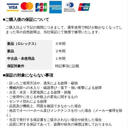
■ご購入後の保証について
ご購入日より下記の期間につきまして、通常使用で時計が動かなくなってし
まった等の自然故障は、当社保証にて無償で修理いたします。
新品（ロレックス）
５年間
新品
２年間
中古品・未使用品
１年間
保証対象外
特記事項に記載
■保証の対象にならない事項
・誤ったご使用方法や、過失による故障・破損
・機械内部への水入り・磁器帯び・落下・強い衝撃による故障
・火災・水災・天変地異による故障・損傷
・ご使用中に生じる外観上の変化に関するもの
・ゼンマイ切れによる故障
・品質及び機能上、問題を確認できなかった場合
・他店でオーバーホール及びメンテナンスを行った場合（メーカー修理を除
く）
・当店で発行する保証書をご提示されない場合や紛失した場合
・品質に対する保証であって、盗難や紛失の補償は致しておりません