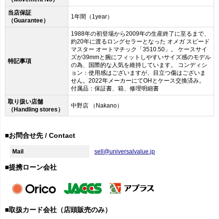
当店保証
1年間（1year）
（Guarantee）
1988年の初登場から2009年の生産終了に至るまで、
約20年に渡るロングセラーとなった オメガ スピード
マスター オートマチック「3510.50」。 ケースサイ
ズが39mmと腕にフィットしやすいサイズ感のモデル
特記事項
の為、国際的な人気を維持しています。 コンディシ
ョン：使用感はございますが、目立つ傷はございま
せん。2022年メーカーにてOHとケース交換済み。
付属品：保証書、箱、修理明細書
取り扱い店舗
中野店 （Nakano）
（Handling stores）
■お問合せ先 / Contact
Mail
sell@universalvalue.jp
■提携ローン会社
■取扱カード会社（店頭販売のみ）