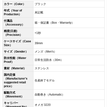
カラー（Color）
ブラック
年式（Year of
未記載
Production）
付属品
箱・保証書（Box・Warranty）
（Accessory）
精度(日差)
+1秒
（Precision）
ケースサイズ（Case
39mm
Size）
サイズ（Gender）
メンズ（Men's）
防水性能（Water
日常生活防水（30m）
Proof）
素材（Material）
ステンレス
国内定価
（Manufacturer's
生産終了モデル
suggested retail
price）
駆動方式
自動巻き（Automatic）
（Movement）
キャリバー
オメガ 3220
（Movement No）