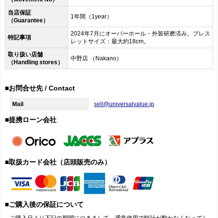
当店保証
1年間（1year）
（Guarantee）
2024年7月にオーバーホール・外装研磨済み。ブレス
特記事項
レットサイズ：最大約18cm。
取り扱い店舗
中野店 （Nakano）
（Handling stores）
■お問合せ先 / Contact
Mail
sell@universalvalue.jp
■提携ローン会社
■取扱カード会社（店頭販売のみ）
■ご購入後の保証について