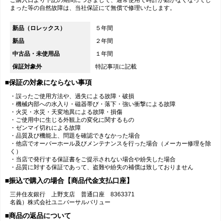
ご購入日より下記の期間につきまして、通常使用で時計が動かなくなってし
まった等の自然故障は、当社保証にて無償で修理いたします。
新品（ロレックス）
５年間
新品
２年間
中古品・未使用品
１年間
保証対象外
特記事項に記載
■保証の対象にならない事項
・誤ったご使用方法や、過失による故障・破損
・機械内部への水入り・磁器帯び・落下・強い衝撃による故障
・火災・水災・天変地異による故障・損傷
・ご使用中に生じる外観上の変化に関するもの
・ゼンマイ切れによる故障
・品質及び機能上、問題を確認できなかった場合
・他店でオーバーホール及びメンテナンスを行った場合（メーカー修理を除
く）
・当店で発行する保証書をご提示されない場合や紛失した場合
・品質に対する保証であって、盗難や紛失の補償は致しておりません
■振込で購入の場合【商品代金支払口座】
三井住友銀行 上野支店 普通口座 8363371
名義）株式会社ユニバーサルバリュー
■商品の返品について