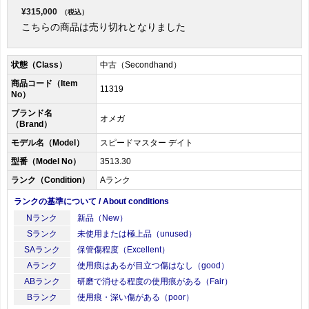
¥315,000
（税込）
こちらの商品は売り切れとなりました
状態（Class）
中古（Secondhand）
商品コード（Item
11319
No）
ブランド名
オメガ
（Brand）
モデル名（Model）
スピードマスター デイト
型番（Model No）
3513.30
ランク（Condition）
Aランク
ランクの基準について / About conditions
Nランク
新品（New）
Sランク
未使用または極上品（unused）
SAランク
保管傷程度（Excellent）
Aランク
使用痕はあるが目立つ傷はなし（good）
ABランク
研磨で消せる程度の使用痕がある（Fair）
Bランク
使用痕・深い傷がある（poor）