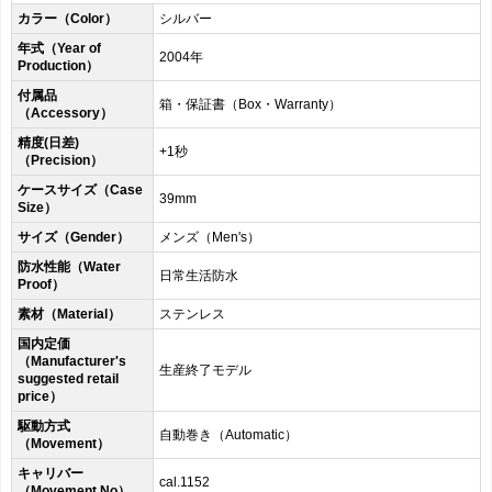
カラー（Color）
シルバー
年式（Year of
2004年
Production）
付属品
箱・保証書（Box・Warranty）
（Accessory）
精度(日差)
+1秒
（Precision）
ケースサイズ（Case
39mm
Size）
サイズ（Gender）
メンズ（Men's）
防水性能（Water
日常生活防水
Proof）
素材（Material）
ステンレス
国内定価
（Manufacturer's
生産終了モデル
suggested retail
price）
駆動方式
自動巻き（Automatic）
（Movement）
キャリバー
cal.1152
（Movement No）