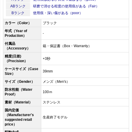
ABランク
研磨で消せる程度の使用痕がある（Fair）
Bランク
使用痕・深い傷がある（poor）
カラー（Color）
ブラック
年式（Year of
-
Production）
付属品
箱・保証書（Box・Warranty）
（Accessory）
精度(日差)
+3秒
（Precision）
ケースサイズ（Case
39mm
Size）
サイズ（Gender）
メンズ（Men's）
防水性能（Water
100ｍ
Proof）
素材（Material）
ステンレス
国内定価
（Manufacturer's
生産終了モデル
suggested retail
price）