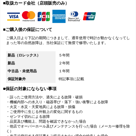
■取扱カード会社（店頭販売のみ）
■ご購入後の保証について
ご購入日より下記の期間につきまして、通常使用で時計が動かなくなってし
まった等の自然故障は、当社保証にて無償で修理いたします。
新品（ロレックス）
５年間
新品
２年間
中古品・未使用品
１年間
保証対象外
特記事項に記載
■保証の対象にならない事項
・誤ったご使用方法や、過失による故障・破損
・機械内部への水入り・磁器帯び・落下・強い衝撃による故障
・火災・水災・天変地異による故障・損傷
・ご使用中に生じる外観上の変化に関するもの
・ゼンマイ切れによる故障
・品質及び機能上、問題を確認できなかった場合
・他店でオーバーホール及びメンテナンスを行った場合（メーカー修理を除
く）