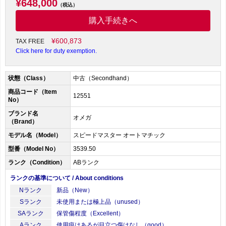
¥648,000
（税込）
購入手続きへ
¥600,873
TAX FREE
Click here for duty exemption.
状態（Class）
中古（Secondhand）
商品コード（Item
12551
No）
ブランド名
オメガ
（Brand）
モデル名（Model）
スピードマスター オートマチック
型番（Model No）
3539.50
ランク（Condition）
ABランク
ランクの基準について / About conditions
Nランク
新品（New）
Sランク
未使用または極上品（unused）
SAランク
保管傷程度（Excellent）
Aランク
使用痕はあるが目立つ傷はなし（good）