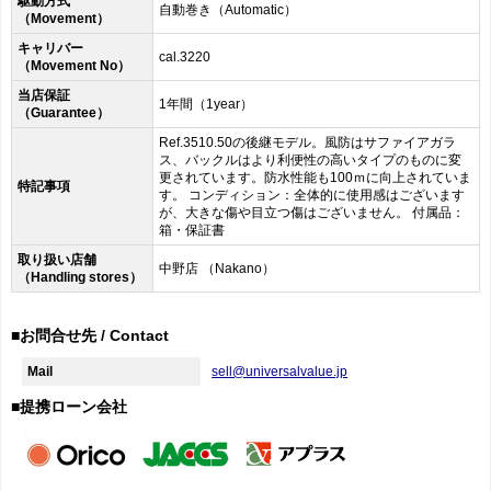
駆動方式
自動巻き（Automatic）
（Movement）
キャリバー
cal.3220
（Movement No）
当店保証
1年間（1year）
（Guarantee）
Ref.3510.50の後継モデル。風防はサファイアガラ
ス、バックルはより利便性の高いタイプのものに変
更されています。防水性能も100ｍに向上されていま
特記事項
す。 コンディション：全体的に使用感はございます
が、大きな傷や目立つ傷はございません。 付属品：
箱・保証書
取り扱い店舗
中野店 （Nakano）
（Handling stores）
■お問合せ先 / Contact
Mail
sell@universalvalue.jp
■提携ローン会社