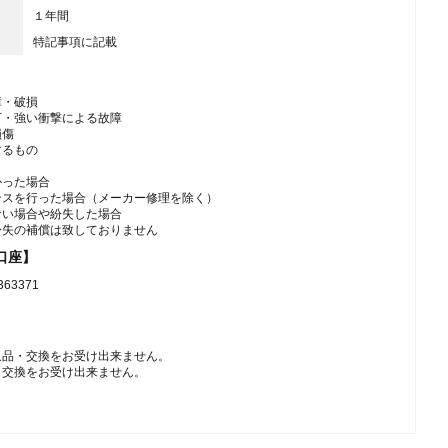
１年間
特記事項に記載
障・破損
下・強い衝撃による故障
損傷
するもの
かった場合
ンスを行った場合（メーカー修理を除く）
ない場合や紛失した場合
紛失の補償は致しておりません
口座】
3371
返品・交換をお受け出来ません。
・交換をお受け出来ません。