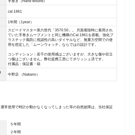
手巻き（Hand wound）
cal.186 1
1年間（1year）
スピードマスター第六世代「3570.50」。 月面着陸時に着用され
ていた手巻きムーブメントと同じ機構のCal.1861を搭載。強化プ
ラスチック風防に視認性の高いダイヤルなど、無重力空間での使
用を想定した「ムーンウォッチ」ならではの設計です。
コンディション：若干の使用感はございますが、大きな傷や目立
つ傷はございません。弊社提携工房にてポリッシュ済です。
付属品：保証書・箱
g
中野店 （Nakano）
、通常使用で時計が動かなくなってしまった等の自然故障は、当社保証
５年間
２年間