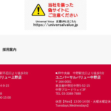
採用案内
野駅不忍口より徒歩3分
■JR中央線 中野駅北口より徒歩5分
バリュー上野店
ユニバーサルバリュー中野店
〒164-0001
9-15
東京都中野区中野5-52-15
中野ブロードウェイ3F
88
TEL 03-3388-7888
-15:00
休憩【Rest】13:00-14:00・火曜水曜定休【
Tuesdays,Wednesdays】