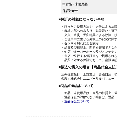
中古品・未使用品
保証対象外
■保証の対象にならない事項
・誤ったご使用方法や、過失による故
・機械内部への水入り・磁器帯び・落
・火災・水災・天変地異による故障・
・ご使用中に生じる外観上の変化に関
・ゼンマイ切れによる故障
・品質及び機能上、問題を確認できな
・他店でオーバーホール及びメンテナ
・当店で発行する保証書をご提示され
・品質に対する保証であって、盗難や
■振込で購入の場合【商品代金支払
三井住友銀行 上野支店 普通口座 836
名義）株式会社ユニバーサルバリュー
■商品の返品について
・新品・未使用品は、商品の性質上、
・返品保証の対象でない場合は、返品
・
返品保証について