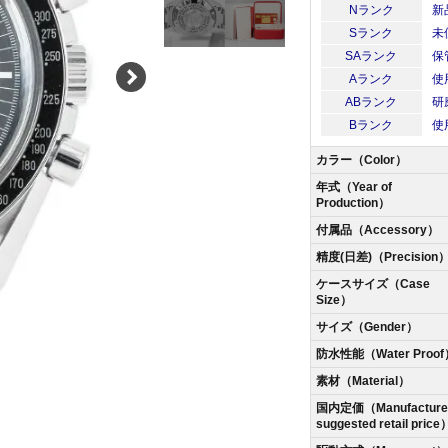
Nランク
新
Sランク
未
SAランク
保
Aランク
使
ABランク
研
Bランク
使
カラー（Color）
年式（Year of
Production）
付属品（Accessory）
精度(日差)（Precision
ケースサイズ（Case
Size）
サイズ（Gender）
防水性能（Water Proof
素材（Material）
国内定価（Manufacturer
suggested retail price