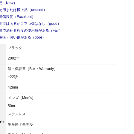
品（New）
使用または極上品（unused）
管傷程度（Excellent）
用痕はあるが目立つ傷はなし（good）
磨で消せる程度の使用痕がある（Fair）
用痕・深い傷がある（poor）
ブラック
2002年
箱・保証書（Box・Warranty）
）
+22秒
42mm
メンズ（Men's）
）
50m
ステンレス
's
生産終了モデル
）