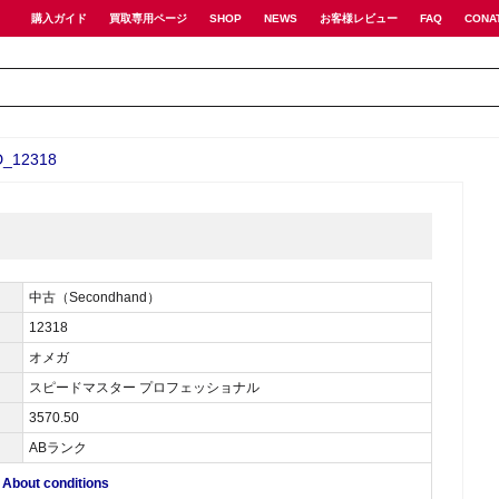
購入ガイド
買取専用ページ
SHOP
NEWS
お客様レビュー
FAQ
CONA
12318
中古（Secondhand）
12318
オメガ
スピードマスター プロフェッショナル
3570.50
ABランク
ut conditions