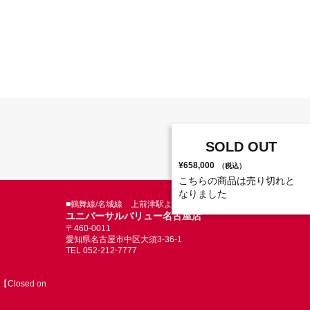
SOLD OUT
¥658,000
（税込）
こちらの商品は売り切れと
なりました
■鶴舞線/名城線 上前津駅より徒歩5分
ユニバーサルバリュー名古屋店
〒460-0011
愛知県名古屋市中区大須3-36-1
TEL 052-212-7777
Closed on