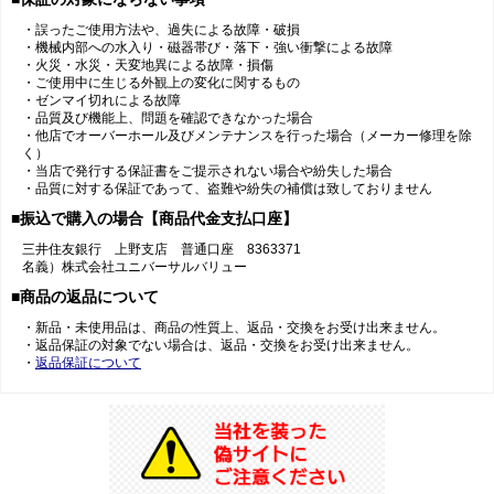
・誤ったご使用方法や、過失による故障・破損
・機械内部への水入り・磁器帯び・落下・強い衝撃による故障
・火災・水災・天変地異による故障・損傷
・ご使用中に生じる外観上の変化に関するもの
・ゼンマイ切れによる故障
・品質及び機能上、問題を確認できなかった場合
・他店でオーバーホール及びメンテナンスを行った場合（メーカー修理を除
く）
・当店で発行する保証書をご提示されない場合や紛失した場合
・品質に対する保証であって、盗難や紛失の補償は致しておりません
■振込で購入の場合【商品代金支払口座】
三井住友銀行 上野支店 普通口座 8363371
名義）株式会社ユニバーサルバリュー
■商品の返品について
・新品・未使用品は、商品の性質上、返品・交換をお受け出来ません。
・返品保証の対象でない場合は、返品・交換をお受け出来ません。
・
返品保証について