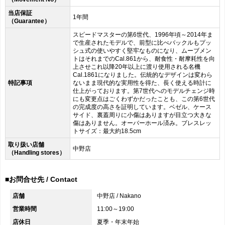
当店保証
1年間
（Guarantee）
スピードマスターの第6世代、1996年頃～2014年ま
で生産されたモデルで、前型に比べバックルもプッ
シュ式の使いやすく堅牢なものになり、ムーブメン
トはそれまでのCal.861から、耐食性・耐摩耗性を向
上させこれ以降20年以上に渡り使用される名機
Cal.1861になりました。伝統的なデザインは変わら
特記事項
ないまま現代的な実用性を得た、長く使える時計に
仕上がっております。第7世代へのモデルチェンジ時
にも変更点はごくわずかだったことも、この第6世代
の完成度の高さを証明しています。ベゼル、ケース
サイド、裏蓋周りに小傷はありますが目立つ大きな
傷はありません。オーバーホール済み。ブレスレッ
トサイズ：最大約18.5cm
取り扱い店舗
中野店
（Handling stores）
■お問合せ先 / Contact
店舗
中野店 / Nakano
営業時間
11:00～19:00
店休日
夏季・年末年始