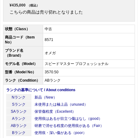
¥435,000
（税込）
こちらの商品は売り切れとなりました
状態（Class）
中古
商品コード（Item
8571
No）
ブランド名
オメガ
（Brand）
モデル名（Model）
スピードマスター プロフェッショナル
型番（Model No）
3570.50
ランク（Condition）
ABランク
ランクの基準について / About conditions
Nランク
新品（New）
Sランク
未使用または極上品（unused）
SAランク
保管傷程度（Excellent）
Aランク
使用痕はあるが目立つ傷はなし（good）
ABランク
研磨で消せる程度の使用痕がある（Fair）
Bランク
使用痕・深い傷がある（poor）