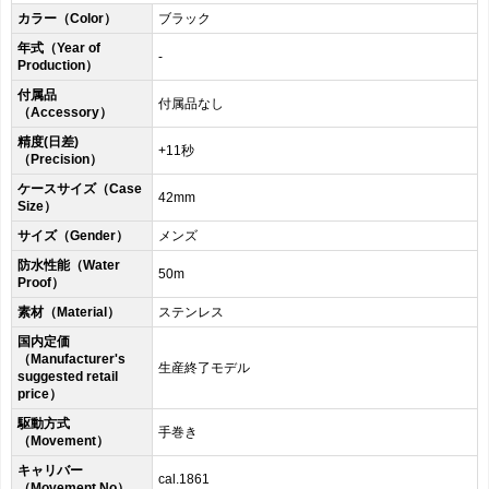
カラー（Color）
ブラック
年式（Year of
-
Production）
付属品
付属品なし
（Accessory）
精度(日差)
+11秒
（Precision）
ケースサイズ（Case
42mm
Size）
サイズ（Gender）
メンズ
防水性能（Water
50m
Proof）
素材（Material）
ステンレス
国内定価
（Manufacturer's
生産終了モデル
suggested retail
price）
駆動方式
手巻き
（Movement）
キャリバー
cal.1861
（Movement No）