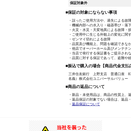
保証対象外
■保証の対象にならない事項
・誤ったご使用方法や、過失による故
・機械内部への水入り・磁器帯び・落
・火災・水災・天変地異による故障・
・ご使用中に生じる外観上の変化に関
・ゼンマイ切れによる故障
・品質及び機能上、問題を確認できな
・他店でオーバーホール及びメンテナ
・当店で発行する保証書をご提示され
・品質に対する保証であって、盗難や
■振込で購入の場合【商品代金支払
三井住友銀行 上野支店 普通口座 836
名義）株式会社ユニバーサルバリュー
■商品の返品について
・新品・未使用品は、商品の性質上、
・返品保証の対象でない場合は、返品
・
返品保証について