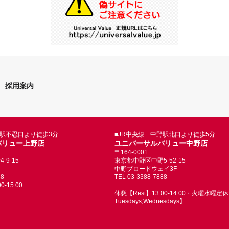
採用案内
野駅不忍口より徒歩3分
■JR中央線 中野駅北口より徒歩5分
バリュー上野店
ユニバーサルバリュー中野店
〒164-0001
9-15
東京都中野区中野5-52-15
中野ブロードウェイ3F
88
TEL 03-3388-7888
-15:00
休憩【Rest】13:00-14:00・火曜水曜定休【
Tuesdays,Wednesdays】