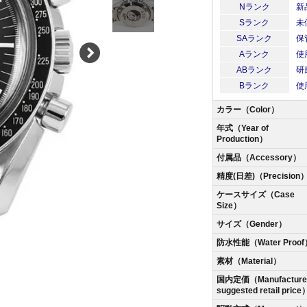
Nランク
新
Sランク
未
SAランク
保
Aランク
使
ABランク
研
Bランク
使
カラー（Color）
年式（Year of
Production）
付属品（Accessory）
精度(日差)（Precision
ケースサイズ（Case
Size）
サイズ（Gender）
防水性能（Water Proof
素材（Material）
国内定価（Manufacturer
suggested retail price