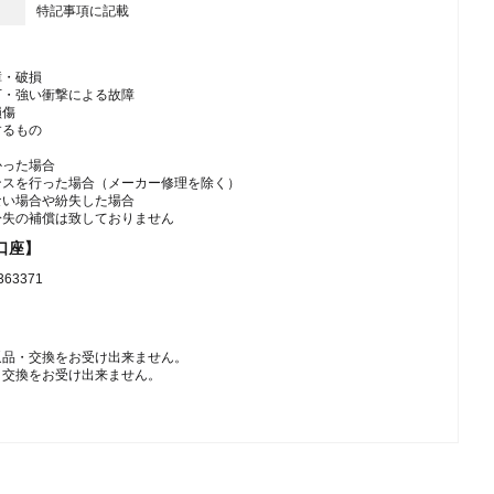
特記事項に記載
障・破損
下・強い衝撃による故障
損傷
するもの
かった場合
ンスを行った場合（メーカー修理を除く）
ない場合や紛失した場合
紛失の補償は致しておりません
口座】
3371
返品・交換をお受け出来ません。
・交換をお受け出来ません。