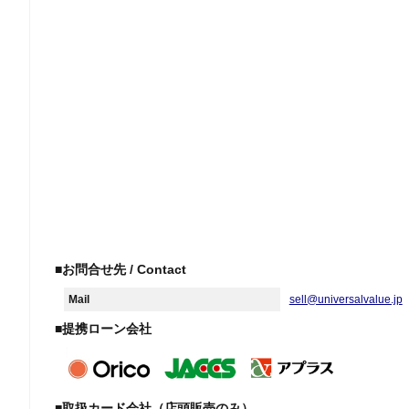
■お問合せ先 / Contact
Mail
sell@universalvalue.jp
■提携ローン会社
■取扱カード会社（店頭販売のみ）