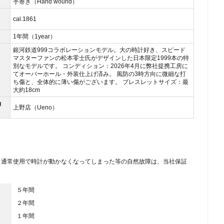
手巻き（Hand wound）
cal.1861
1年間（1year）
銀河鉄道999コラボレーションモデル。大の時計好き、スピード
マスターファンの松本零士氏がデザインした日本限定1999本の特
別なモデルです。 コンディション：2026年4月に弊社提携工房に
てオーバーホール・外装仕上げ済み。 風防の3時方向に微細な打
ち傷と、全体的に薄い傷がございます。 ブレスレットサイズ：最
大約18cm
g
上野店（Ueno）
、通常使用で時計が動かなくなってしまった等の自然故障は、当社保証
５年間
２年間
１年間