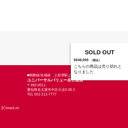
SOLD OUT
¥648,000
（税込）
こちらの商品は売り切れと
なりました
■鶴舞線/名城線 上前津駅より徒歩5分
ユニバーサルバリュー名古屋店
〒460-0011
愛知県名古屋市中区大須3-36-1
TEL 052-212-7777
Closed on