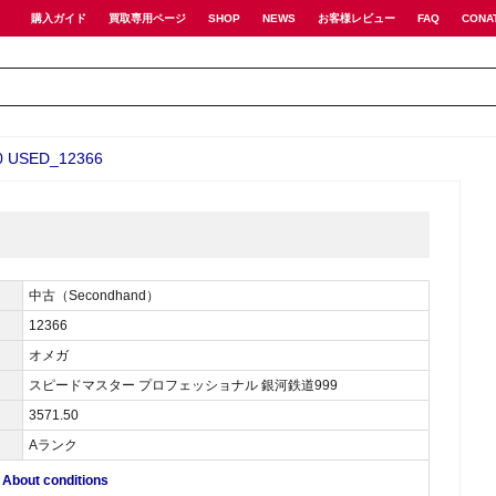
購入ガイド
買取専用ページ
SHOP
NEWS
お客様レビュー
FAQ
CONA
SED_12366
中古（Secondhand）
12366
オメガ
スピードマスター プロフェッショナル 銀河鉄道999
3571.50
Aランク
ut conditions