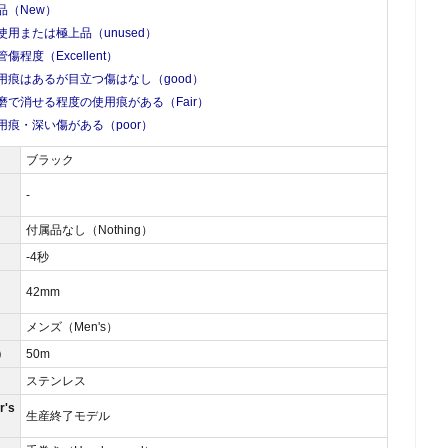
品（New）
使用または極上品（unused）
管傷程度（Excellent）
用痕はあるが目立つ傷はなし（good）
磨で消せる程度の使用痕がある（Fair）
用痕・深い傷がある（poor）
ブラック
-
付属品なし（Nothing）
）
-4秒
42mm
メンズ（Men's）
）
50m
ステンレス
's
生産終了モデル
）