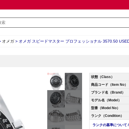
>
オメガ
>
オメガ スピードマスター プロフェッショナル 3570.50 USED_
状態（Class）
商品コード（Item No）
ブランド名（Brand）
モデル名（Model）
型番（Model No）
ランク（Condition）
ランクの基準について / Abo