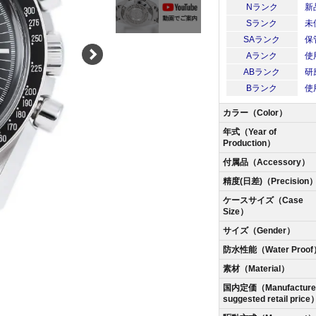
Nランク
新
Sランク
未
SAランク
保
Aランク
使
ABランク
研
Bランク
使
カラー（Color）
年式（Year of
Production）
付属品（Accessory）
精度(日差)（Precision
ケースサイズ（Case
Size）
サイズ（Gender）
防水性能（Water Proof
素材（Material）
国内定価（Manufacturer
suggested retail price