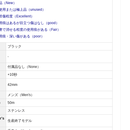
品（New）
使用または極上品（unused）
管傷程度（Excellent）
用痕はあるが目立つ傷はなし（good）
磨で消せる程度の使用痕がある（Fair）
用痕・深い傷がある（poor）
ブラック
-
付属品なし（None）
）
+10秒
42mm
メンズ（Men's）
）
50m
ステンレス
's
生産終了モデル
）