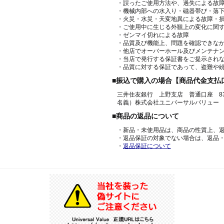
・誤ったご使用方法や、過失による故
・機械内部への水入り・磁器帯び・落
・火災・水災・天変地異による故障・
・ご使用中に生じる外観上の変化に関
・ゼンマイ切れによる故障
・品質及び機能上、問題を確認できな
・他店でオーバーホール及びメンテナ
・当店で発行する保証書をご提示され
・品質に対する保証であって、盗難や
■振込で購入の場合【商品代金支払
三井住友銀行 上野支店 普通口座 836
名義）株式会社ユニバーサルバリュー
■商品の返品について
・新品・未使用品は、商品の性質上、
・返品保証の対象でない場合は、返品
・
返品保証について