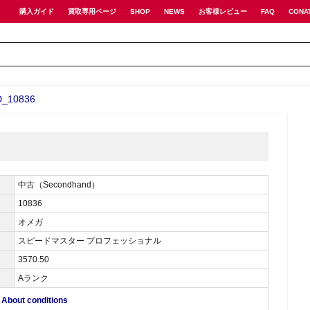
購入ガイド
買取専用ページ
SHOP
NEWS
お客様レビュー
FAQ
CONA
10836
中古（Secondhand）
10836
オメガ
スピードマスター プロフェッショナル
3570.50
Aランク
ut conditions