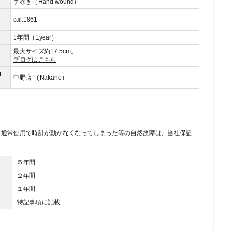
手巻き（Hand wound）
cal.1861
1年間（1year）
最大サイズ約17.5cm。
ブログはこちら
g
中野店 （Nakano）
、通常使用で時計が動かなくなってしまった等の自然故障は、当社保証
５年間
２年間
１年間
特記事項に記載