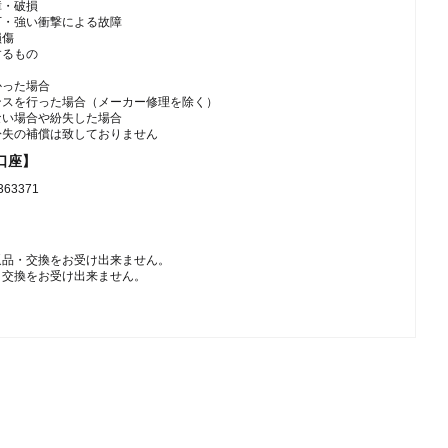
障・破損
下・強い衝撃による故障
損傷
するもの
かった場合
ンスを行った場合（メーカー修理を除く）
ない場合や紛失した場合
紛失の補償は致しておりません
口座】
3371
返品・交換をお受け出来ません。
・交換をお受け出来ません。