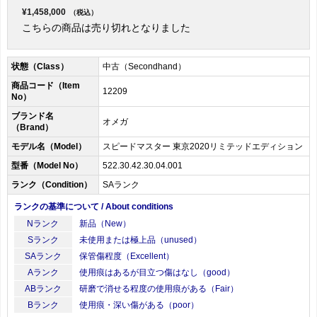
¥1,458,000
（税込）
こちらの商品は売り切れとなりました
状態（Class）
中古（Secondhand）
商品コード（Item
12209
No）
ブランド名
オメガ
（Brand）
モデル名（Model）
スピードマスター 東京2020リミテッドエディション
型番（Model No）
522.30.42.30.04.001
ランク（Condition）
SAランク
ランクの基準について / About conditions
Nランク
新品（New）
Sランク
未使用または極上品（unused）
SAランク
保管傷程度（Excellent）
Aランク
使用痕はあるが目立つ傷はなし（good）
ABランク
研磨で消せる程度の使用痕がある（Fair）
Bランク
使用痕・深い傷がある（poor）