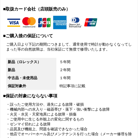
■取扱カード会社（店頭販売のみ）
■ご購入後の保証について
ご購入日より下記の期間につきまして、通常使用で時計が動かなくなってし
まった等の自然故障は、当社保証にて無償で修理いたします。
新品（ロレックス）
５年間
新品
２年間
中古品・未使用品
１年間
保証対象外
特記事項に記載
■保証の対象にならない事項
・誤ったご使用方法や、過失による故障・破損
・機械内部への水入り・磁器帯び・落下・強い衝撃による故障
・火災・水災・天変地異による故障・損傷
・ご使用中に生じる外観上の変化に関するもの
・ゼンマイ切れによる故障
・品質及び機能上、問題を確認できなかった場合
・他店でオーバーホール及びメンテナンスを行った場合（メーカー修理を除