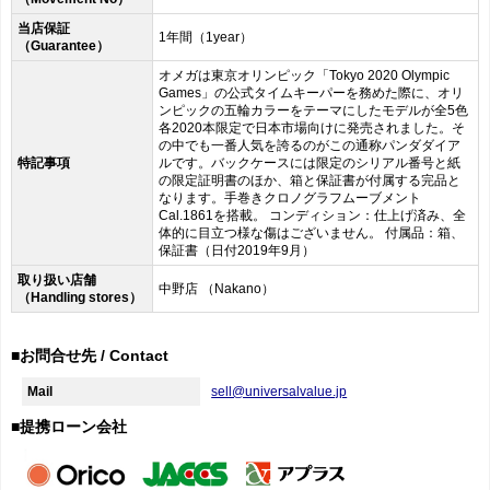
当店保証
1年間（1year）
（Guarantee）
オメガは東京オリンピック「Tokyo 2020 Olympic
Games」の公式タイムキーパーを務めた際に、オリ
ンピックの五輪カラーをテーマにしたモデルが全5色
各2020本限定で日本市場向けに発売されました。そ
の中でも一番人気を誇るのがこの通称パンダダイア
特記事項
ルです。バックケースには限定のシリアル番号と紙
の限定証明書のほか、箱と保証書が付属する完品と
なります。手巻きクロノグラフムーブメント
Cal.1861を搭載。 コンディション：仕上げ済み、全
体的に目立つ様な傷はございません。 付属品：箱、
保証書（日付2019年9月）
取り扱い店舗
中野店 （Nakano）
（Handling stores）
■お問合せ先 / Contact
Mail
sell@universalvalue.jp
■提携ローン会社