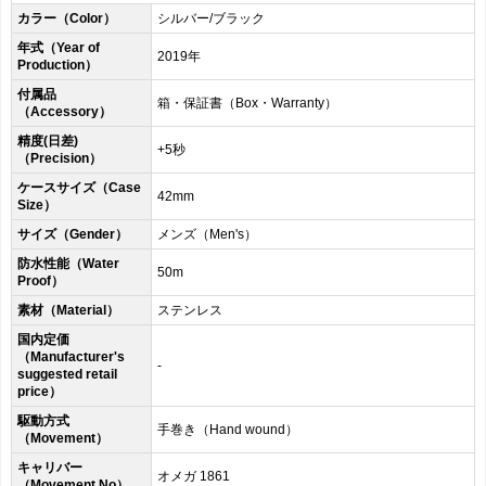
カラー（Color）
シルバー/ブラック
年式（Year of
2019年
Production）
付属品
箱・保証書（Box・Warranty）
（Accessory）
精度(日差)
+5秒
（Precision）
ケースサイズ（Case
42mm
Size）
サイズ（Gender）
メンズ（Men's）
防水性能（Water
50m
Proof）
素材（Material）
ステンレス
国内定価
（Manufacturer's
-
suggested retail
price）
駆動方式
手巻き（Hand wound）
（Movement）
キャリバー
オメガ 186 1
（Movement No）