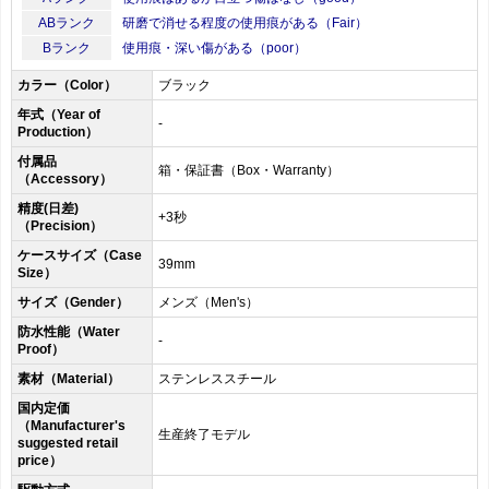
ABランク
研磨で消せる程度の使用痕がある（Fair）
Bランク
使用痕・深い傷がある（poor）
カラー（Color）
ブラック
年式（Year of
-
Production）
付属品
箱・保証書（Box・Warranty）
（Accessory）
精度(日差)
+3秒
（Precision）
ケースサイズ（Case
39mm
Size）
サイズ（Gender）
メンズ（Men's）
防水性能（Water
-
Proof）
素材（Material）
ステンレススチール
国内定価
（Manufacturer's
生産終了モデル
suggested retail
price）