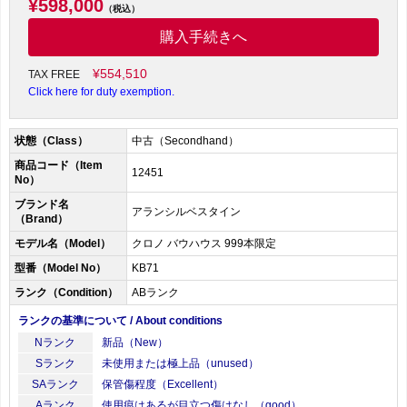
¥598,000
（税込）
購入手続きへ
¥554,510
TAX FREE
Click here for duty exemption.
状態（Class）
中古（Secondhand）
商品コード（Item
12451
No）
ブランド名
アランシルベスタイン
（Brand）
モデル名（Model）
クロノ バウハウス 999本限定
型番（Model No）
KB71
ランク（Condition）
ABランク
ランクの基準について / About conditions
Nランク
新品（New）
Sランク
未使用または極上品（unused）
SAランク
保管傷程度（Excellent）
Aランク
使用痕はあるが目立つ傷はなし（good）