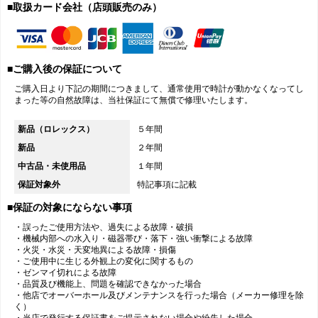
■取扱カード会社（店頭販売のみ）
■ご購入後の保証について
ご購入日より下記の期間につきまして、通常使用で時計が動かなくなってし
まった等の自然故障は、当社保証にて無償で修理いたします。
新品（ロレックス）
５年間
新品
２年間
中古品・未使用品
１年間
保証対象外
特記事項に記載
■保証の対象にならない事項
・誤ったご使用方法や、過失による故障・破損
・機械内部への水入り・磁器帯び・落下・強い衝撃による故障
・火災・水災・天変地異による故障・損傷
・ご使用中に生じる外観上の変化に関するもの
・ゼンマイ切れによる故障
・品質及び機能上、問題を確認できなかった場合
・他店でオーバーホール及びメンテナンスを行った場合（メーカー修理を除
く）