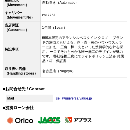
駆動方式
自動巻き（Automatic）
（Movement）
キャリバー
cal.7751
（Movement No）
当店保証
1年間（1year）
（Guarantee）
999本限定のアランシルベスタイン クロノ ブラン
ドの象徴ともいえる、赤・青・黄のバウハウスカラ
ーに加え、 三角・棒・丸といった幾何学的な針を採
特記事項
用。 一目でそれと分かる唯一無二のデザインが魅力
です。 弊社提携工房にてライトポリッシュ済み 付属
品：箱 保証書
取り扱い店舗
名古屋店（Nagoya）
（Handling stores）
■お問合せ先 / Contact
Mail
sell@universalvalue.jp
■提携ローン会社