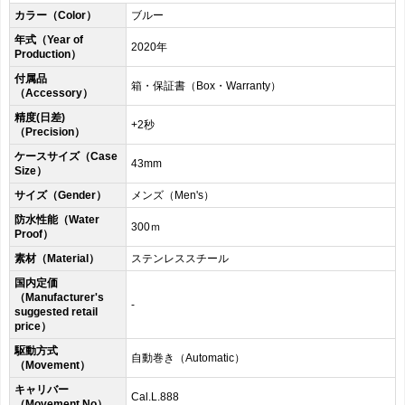
カラー（Color）
ブルー
年式（Year of
2020年
Production）
付属品
箱・保証書（Box・Warranty）
（Accessory）
精度(日差)
+2秒
（Precision）
ケースサイズ（Case
43mm
Size）
サイズ（Gender）
メンズ（Men's）
防水性能（Water
300ｍ
Proof）
素材（Material）
ステンレススチール
国内定価
（Manufacturer's
-
suggested retail
price）
駆動方式
自動巻き（Automatic）
（Movement）
キャリバー
Cal.L.888
（Movement No）