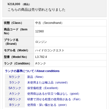
¥218,000
（税込）
こちらの商品は売り切れとなりました
状態（Class）
中古（Secondhand）
商品コード（Item
12360
No）
ブランド名
ロンジン
（Brand）
モデル名（Model）
ハイドロコンクエスト
型番（Model No）
L3.782.4
ランク（Condition）
Aランク
ランクの基準について / About conditions
Nランク
新品（New）
Sランク
未使用または極上品（unused）
SAランク
保管傷程度（Excellent）
Aランク
使用痕はあるが目立つ傷はなし（good）
ABランク
研磨で消せる程度の使用痕がある（Fair）
Bランク
使用痕・深い傷がある（poor）