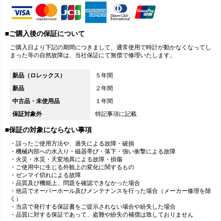
■ご購入後の保証について
ご購入日より下記の期間につきまして、通常使用で時計が動かなくなってし
まった等の自然故障は、当社保証にて無償で修理いたします。
新品（ロレックス）
５年間
新品
２年間
中古品・未使用品
１年間
保証対象外
特記事項に記載
■保証の対象にならない事項
・誤ったご使用方法や、過失による故障・破損
・機械内部への水入り・磁器帯び・落下・強い衝撃による故障
・火災・水災・天変地異による故障・損傷
・ご使用中に生じる外観上の変化に関するもの
・ゼンマイ切れによる故障
・品質及び機能上、問題を確認できなかった場合
・他店でオーバーホール及びメンテナンスを行った場合（メーカー修理を除
く）
・当店で発行する保証書をご提示されない場合や紛失した場合
・品質に対する保証であって、盗難や紛失の補償は致しておりません