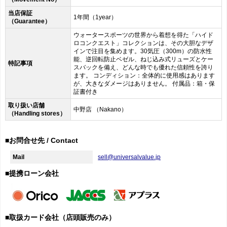
当店保証
1年間（1year）
（Guarantee）
ウォータースポーツの世界から着想を得た「ハイド
ロコンクエスト」コレクションは、その大胆なデザ
インで注目を集めます。30気圧（300m）の防水性
能、逆回転防止ベゼル、ねじ込み式リューズとケー
特記事項
スバックを備え、どんな時でも優れた信頼性を誇り
ます。 コンディション：全体的に使用感はあります
が、大きなダメージはありません。 付属品：箱・保
証書付き
取り扱い店舗
中野店 （Nakano）
（Handling stores）
■お問合せ先 / Contact
Mail
sell@universalvalue.jp
■提携ローン会社
■取扱カード会社（店頭販売のみ）