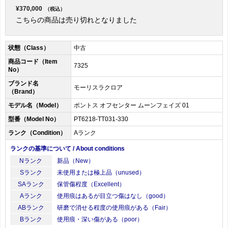
¥370,000
（税込）
こちらの商品は売り切れとなりました
状態（Class）
中古
商品コード（Item
7325
No）
ブランド名
モーリスラクロア
（Brand）
モデル名（Model）
ポントス オフセンター ムーンフェイズ 01
型番（Model No）
PT6218-TT031-330
ランク（Condition）
Aランク
ランクの基準について / About conditions
Nランク
新品（New）
Sランク
未使用または極上品（unused）
SAランク
保管傷程度（Excellent）
Aランク
使用痕はあるが目立つ傷はなし（good）
ABランク
研磨で消せる程度の使用痕がある（Fair）
Bランク
使用痕・深い傷がある（poor）