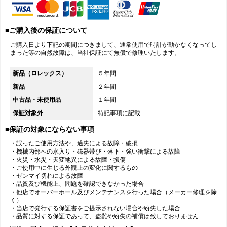
■ご購入後の保証について
ご購入日より下記の期間につきまして、通常使用で時計が動かなくなってし
まった等の自然故障は、当社保証にて無償で修理いたします。
新品（ロレックス）
５年間
新品
２年間
中古品・未使用品
１年間
保証対象外
特記事項に記載
■保証の対象にならない事項
・誤ったご使用方法や、過失による故障・破損
・機械内部への水入り・磁器帯び・落下・強い衝撃による故障
・火災・水災・天変地異による故障・損傷
・ご使用中に生じる外観上の変化に関するもの
・ゼンマイ切れによる故障
・品質及び機能上、問題を確認できなかった場合
・他店でオーバーホール及びメンテナンスを行った場合（メーカー修理を除
く）
・当店で発行する保証書をご提示されない場合や紛失した場合
・品質に対する保証であって、盗難や紛失の補償は致しておりません