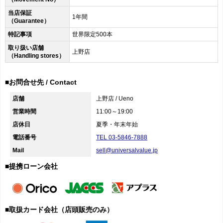
当店保証
1年間
（Guarantee）
特記事項
世界限定500本
取り扱い店舗
上野店
（Handling stores）
■お問合せ先 / Contact
店舗
上野店 / Ueno
営業時間
11:00～19:00
店休日
夏季・年末年始
電話番号
TEL 03-5846-7888
Mail
sell@universalvalue.jp
■提携ローン会社
■取扱カード会社（店頭販売のみ）