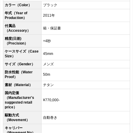
カラー（Color）
ブラック
年式（Year of
2011年
Production）
付属品
箱・保証書
（Accessory）
精度(日差)
+4秒
（Precision）
ケースサイズ（Case
45mm
Size）
サイズ（Gender）
メンズ
防水性能（Water
50m
Proof）
素材（Material）
チタン
国内定価
（Manufacturer's
¥770,000-
suggested retail
price）
駆動方式
自動巻き
（Movement）
キャリバー
（Movement No）