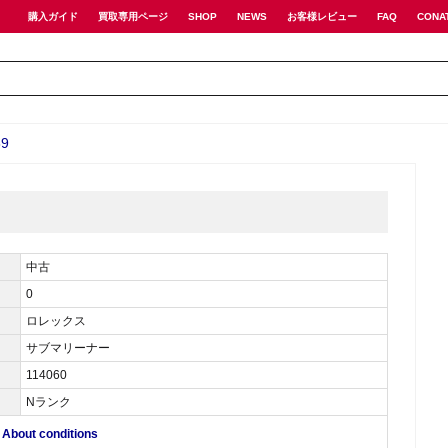
購入ガイド
買取専用ページ
SHOP
NEWS
お客様レビュー
FAQ
CONA
9
中古
0
ロレックス
サブマリーナー
114060
Nランク
ut conditions