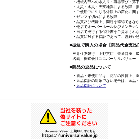
・機械内部への水入り・磁器帯び・落
・火災・水災・天変地異による故障・
・ご使用中に生じる外観上の変化に関
・ゼンマイ切れによる故障
・品質及び機能上、問題を確認できな
・他店でオーバーホール及びメンテナ
・当店で発行する保証書をご提示され
・品質に対する保証であって、盗難や
■振込で購入の場合【商品代金支払
三井住友銀行 上野支店 普通口座 836
名義）株式会社ユニバーサルバリュー
■商品の返品について
・新品・未使用品は、商品の性質上、
・返品保証の対象でない場合は、返品
・
返品保証について