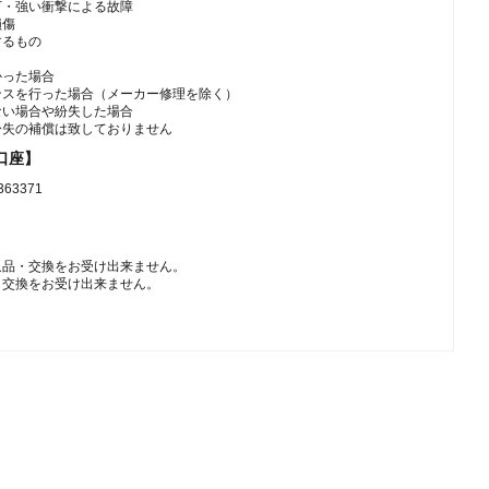
下・強い衝撃による故障
損傷
するもの
かった場合
ンスを行った場合（メーカー修理を除く）
ない場合や紛失した場合
紛失の補償は致しておりません
口座】
3371
返品・交換をお受け出来ません。
・交換をお受け出来ません。