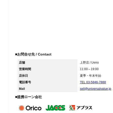
■お問合せ先 / Contact
店舗
上野店 / Ueno
営業時間
11:00～19:00
店休日
夏季・年末年始
電話番号
TEL 03-5846-7888
Mail
sell@universalvalue.jp
■提携ローン会社