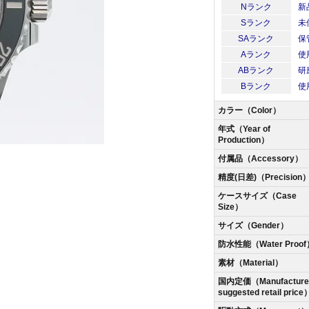
Nランク
新
Sランク
未
SAランク
保
Aランク
使
ABランク
研
Bランク
使
カラー（Color）
年式（Year of
Production）
付属品（Accessory）
精度(日差)（Precision
ケースサイズ（Case
Size）
サイズ（Gender）
防水性能（Water Proof
素材（Material）
国内定価（Manufacturer
suggested retail price