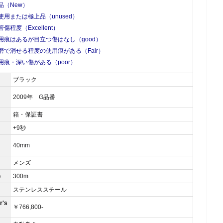
品（New）
使用または極上品（unused）
管傷程度（Excellent）
用痕はあるが目立つ傷はなし（good）
磨で消せる程度の使用痕がある（Fair）
用痕・深い傷がある（poor）
ブラック
2009年 G品番
箱・保証書
）
+9秒
40mm
メンズ
）
300m
ステンレススチール
's
￥766,800-
）