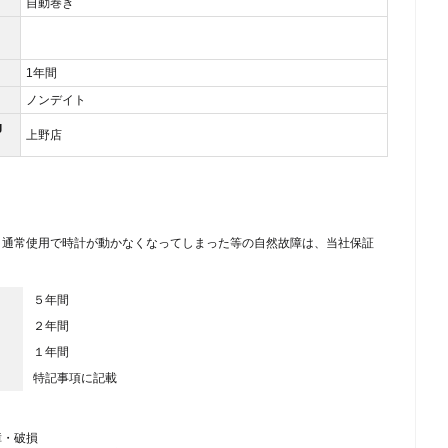
自動巻き
1年間
ノンデイト
g
上野店
、通常使用で時計が動かなくなってしまった等の自然故障は、当社保証
５年間
２年間
１年間
特記事項に記載
障・破損