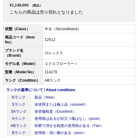
¥1,148,000
（税込）
こちらの商品は売り切れとなりました
状態（Class）
中古（Secondhand）
商品コード（Item
12512
No）
ブランド名
ロレックス
（Brand）
モデル名（Model）
エクスプローラーⅠ
型番（Model No）
114270
ランク（Condition）
ABランク
ランクの基準について / About conditions
Nランク
新品（New）
Sランク
未使用または極上品（unused）
SAランク
保管傷程度（Excellent）
Aランク
使用痕はあるが目立つ傷はなし（good）
ABランク
研磨で消せる程度の使用痕がある（Fair）
Bランク
使用痕・深い傷がある（poor）