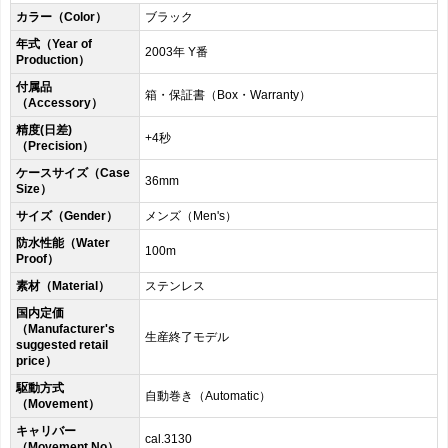
カラー（Color）
ブラック
年式（Year of
2003年 Y番
Production）
付属品
箱・保証書（Box・Warranty）
（Accessory）
精度(日差)
+4秒
（Precision）
ケースサイズ（Case
36mm
Size）
サイズ（Gender）
メンズ（Men's）
防水性能（Water
100m
Proof）
素材（Material）
ステンレス
国内定価
（Manufacturer's
生産終了モデル
suggested retail
price）
駆動方式
自動巻き（Automatic）
（Movement）
キャリバー
cal.3130
（Movement No）