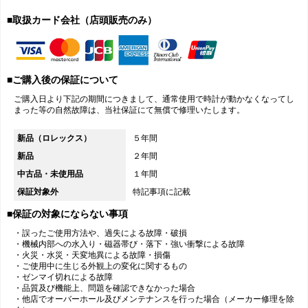
■取扱カード会社（店頭販売のみ）
■ご購入後の保証について
ご購入日より下記の期間につきまして、通常使用で時計が動かなくなってし
まった等の自然故障は、当社保証にて無償で修理いたします。
新品（ロレックス）
５年間
新品
２年間
中古品・未使用品
１年間
保証対象外
特記事項に記載
■保証の対象にならない事項
・誤ったご使用方法や、過失による故障・破損
・機械内部への水入り・磁器帯び・落下・強い衝撃による故障
・火災・水災・天変地異による故障・損傷
・ご使用中に生じる外観上の変化に関するもの
・ゼンマイ切れによる故障
・品質及び機能上、問題を確認できなかった場合
・他店でオーバーホール及びメンテナンスを行った場合（メーカー修理を除