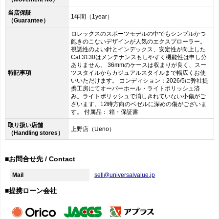
当店保証
1年間（1year）
（Guarantee）
ロレックスのスポーツモデルの中でもシンプルかつ
飽きのこないデザインが人気のエクスプローラー。
視認性のよい針とインデックス、安定性が向上した
Cal.3130はメンテナンスもしやすく機能性は申し分
ありません。 36mmのケースは収まりが良く、スー
特記事項
ツスタイルからカジュアルスタイルまで幅広くお使
いいただけます。 コンディション：2026/5に弊社提
携工房にてオーバーホール・ライトポリッシュ済
み。ライトポリッシュで消しきれていない小傷がご
ざいます。12時方向のベゼルに深めの傷がございま
す。 付属品： 箱・保証書
取り扱い店舗
上野店（Ueno）
（Handling stores）
■お問合せ先 / Contact
Mail
sell@universalvalue.jp
■提携ローン会社