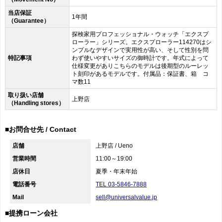
当店保証
1年間
（Guarantee）
探検家用プロフェッショナル・ウォッチ「エクスプ
ローラー」シリーズ。エクスプローラー114270はシ
ンプルなデザインで実用性が高い、そして性別を問
特記事項
わず使いやすいサイズの御時計です。年式によって
仕様変更がありこちらのモデルは後期型のルーレッ
ト刻印があるモデルです。付属品：保証書、箱 コ
マ数11
取り扱い店舗
上野店
（Handling stores）
■お問合せ先 / Contact
店舗
上野店 / Ueno
営業時間
11:00～19:00
店休日
夏季・年末年始
電話番号
TEL 03-5846-7888
Mail
sell@universalvalue.jp
■提携ローン会社