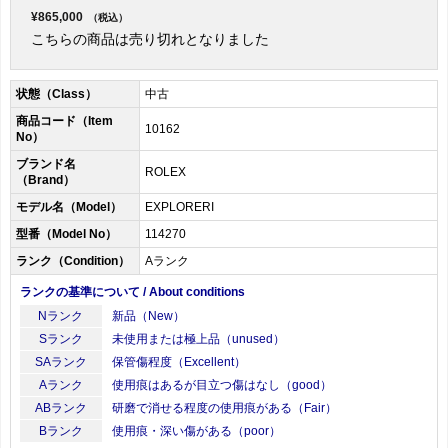
¥865,000
（税込）
こちらの商品は売り切れとなりました
状態（Class）
中古
商品コード（Item
10162
No）
ブランド名
ROLEX
（Brand）
モデル名（Model）
EXPLORERI
型番（Model No）
114270
ランク（Condition）
Aランク
ランクの基準について / About conditions
Nランク
新品（New）
Sランク
未使用または極上品（unused）
SAランク
保管傷程度（Excellent）
Aランク
使用痕はあるが目立つ傷はなし（good）
ABランク
研磨で消せる程度の使用痕がある（Fair）
Bランク
使用痕・深い傷がある（poor）