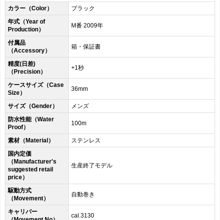
カラー（Color）
ブラック
年式（Year of
M番 2009年
Production）
付属品
箱・保証書
（Accessory）
精度(日差)
+1秒
（Precision）
ケースサイズ（Case
36mm
Size）
サイズ（Gender）
メンズ
防水性能（Water
100m
Proof）
素材（Material）
ステンレス
国内定価
（Manufacturer's
生産終了モデル
suggested retail
price）
駆動方式
自動巻き
（Movement）
キャリバー
cal.3130
（Movement No）