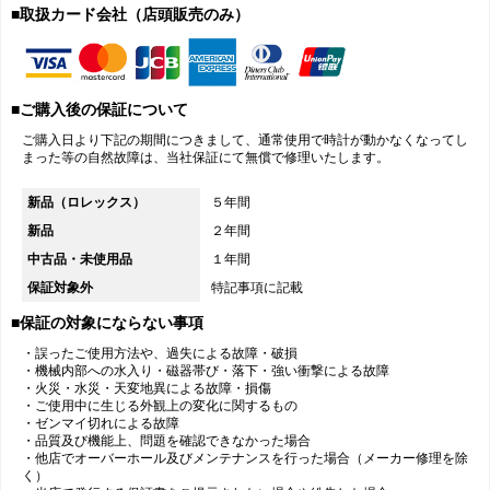
■取扱カード会社（店頭販売のみ）
■ご購入後の保証について
ご購入日より下記の期間につきまして、通常使用で時計が動かなくなってし
まった等の自然故障は、当社保証にて無償で修理いたします。
新品（ロレックス）
５年間
新品
２年間
中古品・未使用品
１年間
保証対象外
特記事項に記載
■保証の対象にならない事項
・誤ったご使用方法や、過失による故障・破損
・機械内部への水入り・磁器帯び・落下・強い衝撃による故障
・火災・水災・天変地異による故障・損傷
・ご使用中に生じる外観上の変化に関するもの
・ゼンマイ切れによる故障
・品質及び機能上、問題を確認できなかった場合
・他店でオーバーホール及びメンテナンスを行った場合（メーカー修理を除
く）