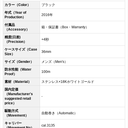
カラー（Color）
ブラック
年式（Year of
2016年
Production）
付属品
箱・保証書（Box・Warranty）
（Accessory）
精度(日差)
+4秒
（Precision）
ケースサイズ（Case
36mm
Size）
サイズ（Gender）
メンズ（Men's）
防水性能（Water
100m
Proof）
素材（Material）
ステンレス×18Kホワイトゴールド
国内定価
（Manufacturer's
-
suggested retail
price）
駆動方式
自動巻き（Automatic）
（Movement）
キャリバー
cal.3135
（Movement No）