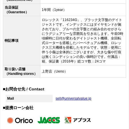
当店保証
1年間（1year）
（Guarantee）
ロレックス「116234G」、ブラック文字盤のデイト
ジャストです。インデックスにはダイヤモンドが施
されており、ブルーの文字盤との組み合わせがさら
にラグジュアリーな雰囲気を引き出します。午前0時
頃瞬時に日付が変わるデイトジャスト機構、全回転
特記事項
式ローターを搭載したパーペチュアル機構、ロレッ
クス三大機構を搭載したモデルです。状態：使用に
伴う小傷は全体的にございますが、大きな傷や打痕
は無くコンディションの良い御時計です。付属品：
箱、保証書（2016年）総コマ数：24コマ
取り扱い店舗
上野店（Ueno）
（Handling stores）
■お問合せ先 / Contact
Mail
sell@universalvalue.jp
■提携ローン会社