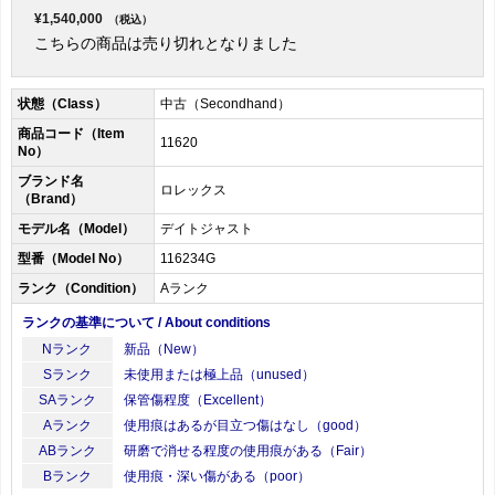
¥1,540,000
（税込）
こちらの商品は売り切れとなりました
状態（Class）
中古（Secondhand）
商品コード（Item
11620
No）
ブランド名
ロレックス
（Brand）
モデル名（Model）
デイトジャスト
型番（Model No）
116234G
ランク（Condition）
Aランク
ランクの基準について / About conditions
Nランク
新品（New）
Sランク
未使用または極上品（unused）
SAランク
保管傷程度（Excellent）
Aランク
使用痕はあるが目立つ傷はなし（good）
ABランク
研磨で消せる程度の使用痕がある（Fair）
Bランク
使用痕・深い傷がある（poor）