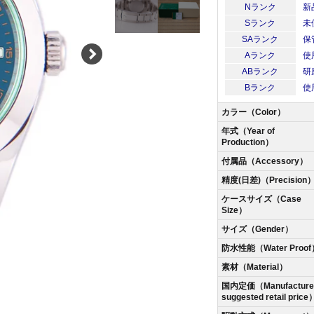
Nランク
新
Sランク
未
SAランク
保
Aランク
使
ABランク
研
Bランク
使
カラー（Color）
年式（Year of
Production）
付属品（Accessory）
精度(日差)（Precision
ケースサイズ（Case
Size）
サイズ（Gender）
防水性能（Water Proof
素材（Material）
国内定価（Manufacturer
suggested retail price