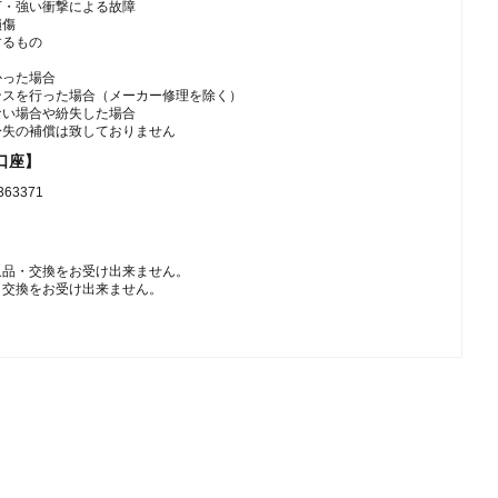
下・強い衝撃による故障
損傷
するもの
かった場合
ンスを行った場合（メーカー修理を除く）
ない場合や紛失した場合
紛失の補償は致しておりません
口座】
3371
返品・交換をお受け出来ません。
・交換をお受け出来ません。