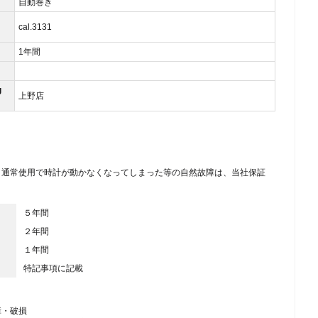
自動巻き
cal.3131
1年間
g
上野店
、通常使用で時計が動かなくなってしまった等の自然故障は、当社保証
５年間
２年間
１年間
特記事項に記載
障・破損