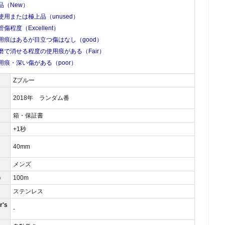
品（New）
使用または極上品（unused）
管傷程度（Excellent）
用痕はあるが目立つ傷はなし（good）
磨で消せる程度の使用痕がある（Fair）
用痕・深い傷がある（poor）
Zブルー
2018年 ランダム番
箱・保証書
）
+1秒
40mm
メンズ
）
100m
ステンレス
's
-
）