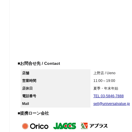
■お問合せ先 / Contact
店舗
上野店 / Ueno
営業時間
11:00～19:00
店休日
夏季・年末年始
電話番号
TEL 03-5846-7888
Mail
sell@universalvalue.jp
■提携ローン会社