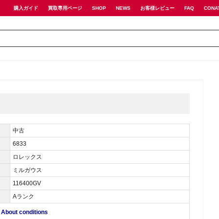
購入ガイド
買取専用ページ
SHOP
NEWS
お客様レビュー
FAQ
CONA
中古
6833
ロレックス
ミルガウス
116400GV
Aランク
ut conditions