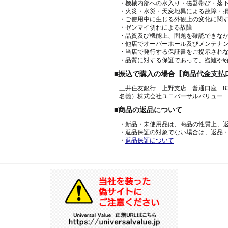
・機械内部への水入り・磁器帯び・落
・火災・水災・天変地異による故障・
・ご使用中に生じる外観上の変化に関
・ゼンマイ切れによる故障
・品質及び機能上、問題を確認できな
・他店でオーバーホール及びメンテナ
・当店で発行する保証書をご提示され
・品質に対する保証であって、盗難や
■振込で購入の場合【商品代金支払
三井住友銀行 上野支店 普通口座 836
名義）株式会社ユニバーサルバリュー
■商品の返品について
・新品・未使用品は、商品の性質上、
・返品保証の対象でない場合は、返品
・
返品保証について