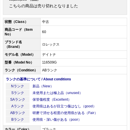
こちらの商品は売り切れとなりました
状態（Class）
中古
商品コード（Item
60
No）
ブランド名
ロレックス
（Brand）
モデル名（Model）
デイトナ
型番（Model No）
116509G
ランク（Condition）
ABランク
ランクの基準について / About conditions
Nランク
新品（New）
Sランク
未使用または極上品（unused）
SAランク
保管傷程度（Excellent）
Aランク
使用痕はあるが目立つ傷はなし（good）
ABランク
研磨で消せる程度の使用痕がある（Fair）
Bランク
使用痕・深い傷がある（poor）
カラー（Color）
ブラック