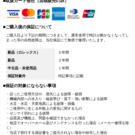
■取扱カード会社（店頭販売のみ）
■ご購入後の保証について
ご購入日より下記の期間につきまして、通常使用で時計が動かなくなってし
まった等の自然故障は、当社保証にて無償で修理いたします。
新品（ロレックス）
５年間
新品
２年間
中古品・未使用品
１年間
保証対象外
特記事項に記載
■保証の対象にならない事項
・誤ったご使用方法や、過失による故障・破損
・機械内部への水入り・磁器帯び・落下・強い衝撃による故障
・火災・水災・天変地異による故障・損傷
・ご使用中に生じる外観上の変化に関するもの
・ゼンマイ切れによる故障
・品質及び機能上、問題を確認できなかった場合
・他店でオーバーホール及びメンテナンスを行った場合（メーカー修理を除
く）
・当店で発行する保証書をご提示されない場合や紛失した場合