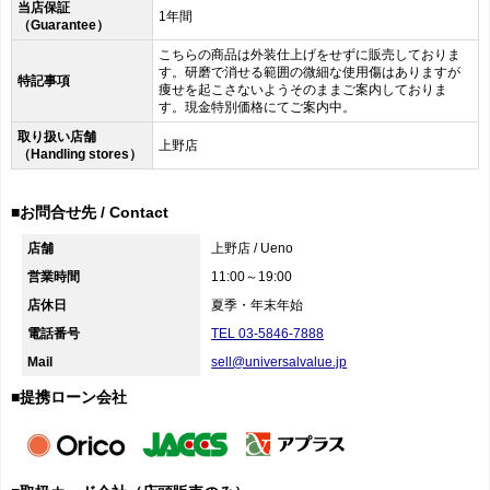
当店保証
1年間
（Guarantee）
こちらの商品は外装仕上げをせずに販売しておりま
す。研磨で消せる範囲の微細な使用傷はありますが
特記事項
痩せを起こさないようそのままご案内しておりま
す。現金特別価格にてご案内中。
取り扱い店舗
上野店
（Handling stores）
■お問合せ先 / Contact
店舗
上野店 / Ueno
営業時間
11:00～19:00
店休日
夏季・年末年始
電話番号
TEL 03-5846-7888
Mail
sell@universalvalue.jp
■提携ローン会社