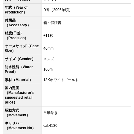
年式（Year of
D番（2005年頃）
Production）
付属品
箱・保証書
（Accessory）
精度(日差)
+11秒
（Precision）
ケースサイズ（Case
40mm
Size）
サイズ（Gender）
メンズ
防水性能（Water
100m
Proof）
素材（Material）
18Kホワイトゴールド
国内定価
（Manufacturer's
suggested retail
price）
駆動方式
自動巻き
（Movement）
キャリバー
cal.4130
（Movement No）