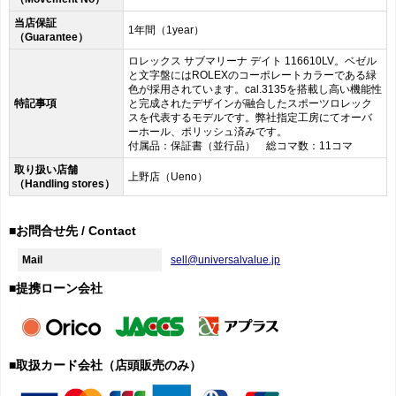
当店保証
1年間（1year）
（Guarantee）
ロレックス サブマリーナ デイト 116610LV。ベゼル
と文字盤にはROLEXのコーポレートカラーである緑
色が採用されています。cal.3135を搭載し高い機能性
特記事項
と完成されたデザインが融合したスポーツロレック
スを代表するモデルです。弊社指定工房にてオーバ
ーホール、ポリッシュ済みです。
付属品：保証書（並行品） 総コマ数：11コマ
取り扱い店舗
上野店（Ueno）
（Handling stores）
■お問合せ先 / Contact
Mail
sell@universalvalue.jp
■提携ローン会社
■取扱カード会社（店頭販売のみ）