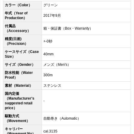
カラー（Color）
グリーン
年式（Year of
2017年9月
Production）
付属品
箱・保証書（Box・Warranty）
（Accessory）
精度(日差)
+-0秒
（Precision）
ケースサイズ（Case
40mm
Size）
サイズ（Gender）
メンズ（Men's）
防水性能（Water
300m
Proof）
素材（Material）
ステンレス
国内定価
（Manufacturer's
-
suggested retail
price）
駆動方式
自動巻き（Automatic）
（Movement）
キャリバー
cal.3135
（Movement No）