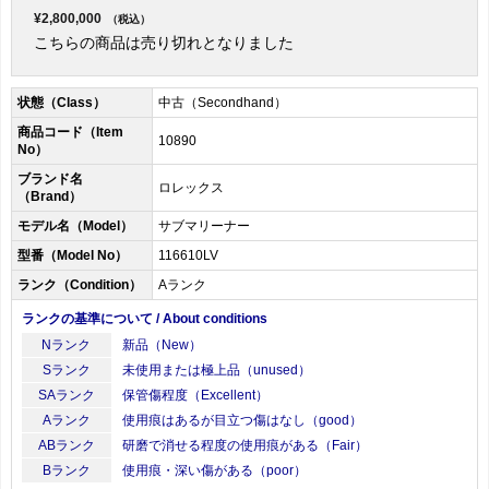
¥2,800,000
（税込）
こちらの商品は売り切れとなりました
状態（Class）
中古（Secondhand）
商品コード（Item
10890
No）
ブランド名
ロレックス
（Brand）
モデル名（Model）
サブマリーナー
型番（Model No）
116610LV
ランク（Condition）
Aランク
ランクの基準について / About conditions
Nランク
新品（New）
Sランク
未使用または極上品（unused）
SAランク
保管傷程度（Excellent）
Aランク
使用痕はあるが目立つ傷はなし（good）
ABランク
研磨で消せる程度の使用痕がある（Fair）
Bランク
使用痕・深い傷がある（poor）