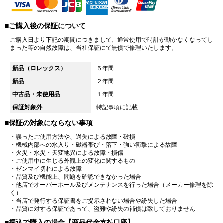
■ご購入後の保証について
ご購入日より下記の期間につきまして、通常使用で時計が動かなくなってし
まった等の自然故障は、当社保証にて無償で修理いたします。
新品（ロレックス）
５年間
新品
２年間
中古品・未使用品
１年間
保証対象外
特記事項に記載
■保証の対象にならない事項
・誤ったご使用方法や、過失による故障・破損
・機械内部への水入り・磁器帯び・落下・強い衝撃による故障
・火災・水災・天変地異による故障・損傷
・ご使用中に生じる外観上の変化に関するもの
・ゼンマイ切れによる故障
・品質及び機能上、問題を確認できなかった場合
・他店でオーバーホール及びメンテナンスを行った場合（メーカー修理を除
く）
・当店で発行する保証書をご提示されない場合や紛失した場合
・品質に対する保証であって、盗難や紛失の補償は致しておりません
■振込で購入の場合【商品代金支払口座】