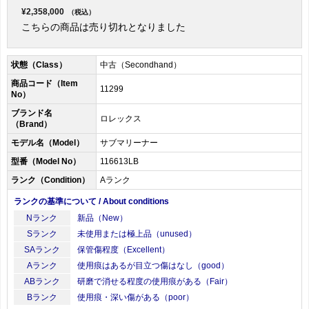
¥2,358,000
（税込）
こちらの商品は売り切れとなりました
状態（Class）
中古（Secondhand）
商品コード（Item
11299
No）
ブランド名
ロレックス
（Brand）
モデル名（Model）
サブマリーナー
型番（Model No）
116613LB
ランク（Condition）
Aランク
ランクの基準について / About conditions
Nランク
新品（New）
Sランク
未使用または極上品（unused）
SAランク
保管傷程度（Excellent）
Aランク
使用痕はあるが目立つ傷はなし（good）
ABランク
研磨で消せる程度の使用痕がある（Fair）
Bランク
使用痕・深い傷がある（poor）