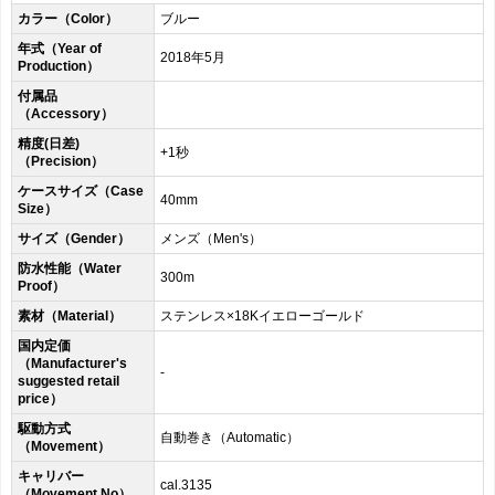
カラー（Color）
ブルー
年式（Year of
2018年5月
Production）
付属品
（Accessory）
精度(日差)
+1秒
（Precision）
ケースサイズ（Case
40mm
Size）
サイズ（Gender）
メンズ（Men's）
防水性能（Water
300m
Proof）
素材（Material）
ステンレス×18Kイエローゴールド
国内定価
（Manufacturer's
-
suggested retail
price）
駆動方式
自動巻き（Automatic）
（Movement）
キャリバー
cal.3135
（Movement No）