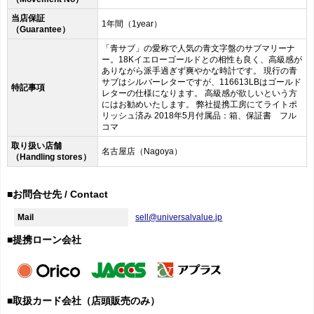
当店保証
1年間（1year）
（Guarantee）
「青サブ」の愛称で人気の青文字盤のサブマリーナ
ー。18Kイエローゴールドとの相性も良く、高級感が
ありながら派手過ぎず爽やかな時計です。 現行の青
サブはシルバーレターですが、116613LBはゴールド
特記事項
レターの仕様になります。 高級感が欲しいという方
にはお勧めいたします。 弊社提携工房にてライトポ
リッシュ済み 2018年5月付属品：箱、保証書 フル
コマ
取り扱い店舗
名古屋店（Nagoya）
（Handling stores）
■お問合せ先 / Contact
Mail
sell@universalvalue.jp
■提携ローン会社
■取扱カード会社（店頭販売のみ）