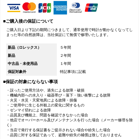
■ご購入後の保証について
ご購入日より下記の期間につきまして、通常使用で時計が動かなくなってし
まった等の自然故障は、当社保証にて無償で修理いたします。
新品（ロレックス）
５年間
新品
２年間
中古品・未使用品
１年間
保証対象外
特記事項に記載
■保証の対象にならない事項
・誤ったご使用方法や、過失による故障・破損
・機械内部への水入り・磁器帯び・落下・強い衝撃による故障
・火災・水災・天変地異による故障・損傷
・ご使用中に生じる外観上の変化に関するもの
・ゼンマイ切れによる故障
・品質及び機能上、問題を確認できなかった場合
・他店でオーバーホール及びメンテナンスを行った場合（メーカー修理を除
く）
・当店で発行する保証書をご提示されない場合や紛失した場合
・品質に対する保証であって、盗難や紛失の補償は致しておりません