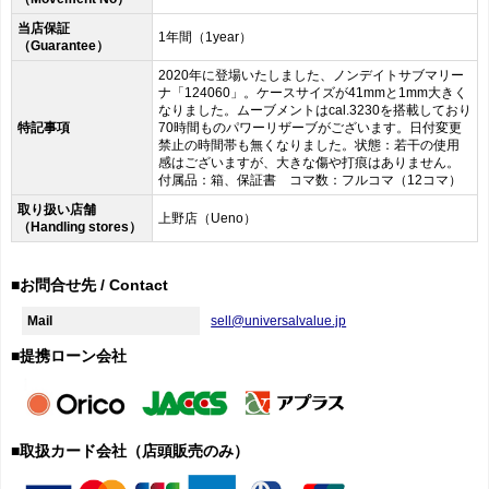
当店保証
1年間（1year）
（Guarantee）
2020年に登場いたしました、ノンデイトサブマリー
ナ「124060」。ケースサイズが41mmと1mm大きく
なりました。ムーブメントはcal.3230を搭載しており
特記事項
70時間ものパワーリザーブがございます。日付変更
禁止の時間帯も無くなりました。状態：若干の使用
感はございますが、大きな傷や打痕はありません。
付属品：箱、保証書 コマ数：フルコマ（12コマ）
取り扱い店舗
上野店（Ueno）
（Handling stores）
■お問合せ先 / Contact
Mail
sell@universalvalue.jp
■提携ローン会社
■取扱カード会社（店頭販売のみ）