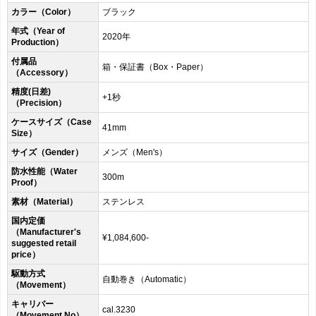
カラー（Color）
ブラック
年式（Year of
2020年
Production）
付属品
箱・保証書（Box・Paper）
（Accessory）
精度(日差)
+1秒
（Precision）
ケースサイズ（Case
41mm
Size）
サイズ（Gender）
メンズ（Men's）
防水性能（Water
300m
Proof）
素材（Material）
ステンレス
国内定価
（Manufacturer's
¥1,084,600-
suggested retail
price）
駆動方式
自動巻き（Automatic）
（Movement）
キャリバー
cal.3230
（Movement No）