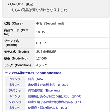
¥1,626,000
（税込）
こちらの商品は売り切れとなりました
状態（Class）
中古（Secondhand）
商品コード（Item
10315
No）
ブランド名
ROLEX
（Brand）
モデル名（Model）
SUBMARINER
型番（Model No）
124060
ランク（Condition）
Aランク
ランクの基準について / About conditions
Nランク
新品（New）
Sランク
未使用または極上品（unused）
SAランク
保管傷程度（Excellent）
Aランク
使用痕はあるが目立つ傷はなし（good）
ABランク
研磨で消せる程度の使用痕がある（Fair）
Bランク
使用痕・深い傷がある（poor）