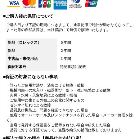
■ご購入後の保証について
ご購入日より下記の期間につきまして、通常使用で時計が動かなくなってし
まった等の自然故障は、当社保証にて無償で修理いたします。
新品（ロレックス）
５年間
新品
２年間
中古品・未使用品
１年間
保証対象外
特記事項に記載
■保証の対象にならない事項
・誤ったご使用方法や、過失による故障・破損
・機械内部への水入り・磁器帯び・落下・強い衝撃による故障
・火災・水災・天変地異による故障・損傷
・ご使用中に生じる外観上の変化に関するもの
・ゼンマイ切れによる故障
・品質及び機能上、問題を確認できなかった場合
・他店でオーバーホール及びメンテナンスを行った場合（メーカー修理を除
く）
・当店で発行する保証書をご提示されない場合や紛失した場合
・品質に対する保証であって、盗難や紛失の補償は致しておりません
■振込で購入の場合【商品代金支払口座】