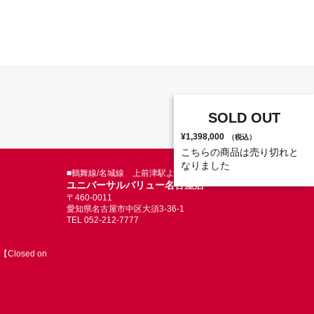
SOLD OUT
¥1,398,000
（税込）
こちらの商品は売り切れと
なりました
■鶴舞線/名城線 上前津駅より徒歩5分
ユニバーサルバリュー名古屋店
〒460-0011
愛知県名古屋市中区大須3-36-1
TEL 052-212-7777
Closed on