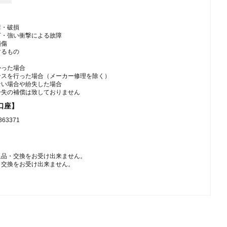
障・破損
下・強い衝撃による故障
損傷
するもの
かった場合
ンスを行った場合（メーカー修理を除く）
ない場合や紛失した場合
紛失の補償は致しておりません
口座】
3371
返品・交換をお受け出来ません。
・交換をお受け出来ません。