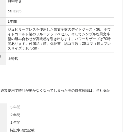
自動巻き
cal.3235
1年間
ジュビリーブレスを使用した黒文字盤のデイトジャスト36。ホワ
イトゴールド製のフルーテッドベゼル、そしてシンプルな黒文字
盤の組み合わせが高級感を引き出します。パワーリザーブは70時
間あります。付属品：箱、保証書 総コマ数：20コマ（最大ブレ
スサイズ：16.5cm）
g
上野店
、通常使用で時計が動かなくなってしまった等の自然故障は、当社保証
５年間
２年間
１年間
特記事項に記載