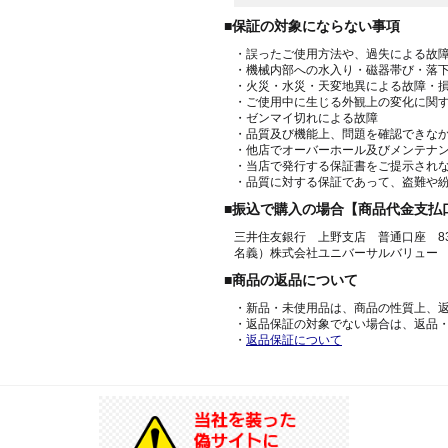
■保証の対象にならない事項
・誤ったご使用方法や、過失による故
・機械内部への水入り・磁器帯び・落
・火災・水災・天変地異による故障・
・ご使用中に生じる外観上の変化に関
・ゼンマイ切れによる故障
・品質及び機能上、問題を確認できな
・他店でオーバーホール及びメンテナ
・当店で発行する保証書をご提示され
・品質に対する保証であって、盗難や
■振込で購入の場合【商品代金支払
三井住友銀行 上野支店 普通口座 836
名義）株式会社ユニバーサルバリュー
■商品の返品について
・新品・未使用品は、商品の性質上、
・返品保証の対象でない場合は、返品
・
返品保証について