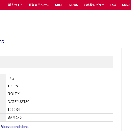
購入ガイド
買取専用ページ
SHOP
NEWS
お客様レビュー
FAQ
CONA
95
中古
10195
ROLEX
DATEJUST36
126234
SAランク
ut conditions