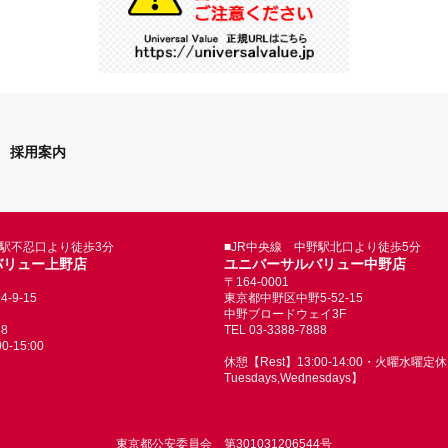
採用案内
野駅不忍口より徒歩3分
■JR中央線 中野駅北口より徒歩5分
バリュー上野店
ユニバーサルバリュー中野店
〒164-0001
9-15
東京都中野区中野5-52-15
中野ブロードウェイ3F
88
TEL 03-3388-7888
-15:00
休憩【Rest】13:00-14:00・火曜水曜定休【
Tuesdays,Wednesdays】
東京都公安委員会 第301031206544号