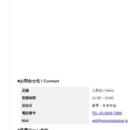
■お問合せ先 / Contact
店舗
上野店 / Ueno
営業時間
11:00～19:00
店休日
夏季・年末年始
電話番号
TEL 03-5846-7888
Mail
sell@universalvalue.jp
■提携ローン会社