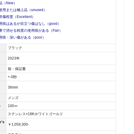
品（New）
使用または極上品（unused）
管傷程度（Excellent）
用痕はあるが目立つ傷はなし（good）
磨で消せる程度の使用痕がある（Fair）
用痕・深い傷がある（poor）
ブラック
2023年
箱・保証書
）
+-0秒
36mm
メンズ
）
100ｍ
ステンレス×18Kホワイトゴールド
's
￥1,059,300-
）