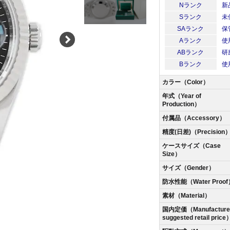
Nランク
新
Sランク
未
SAランク
保
Aランク
使
ABランク
研
Bランク
使
カラー（Color）
年式（Year of
Production）
付属品（Accessory）
精度(日差)（Precision
ケースサイズ（Case
Size）
サイズ（Gender）
防水性能（Water Proof
素材（Material）
国内定価（Manufacturer
suggested retail price