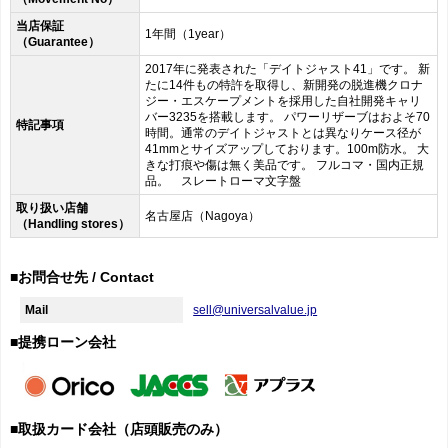
当店保証
1年間（1year）
（Guarantee）
2017年に発表された「デイトジャスト41」です。 新
たに14件もの特許を取得し、新開発の脱進機クロナ
ジー・エスケープメントを採用した自社開発キャリ
バー3235を搭載します。 パワーリザーブはおよそ70
特記事項
時間。通常のデイトジャストとは異なりケース径が
41mmとサイズアップしております。100m防水。 大
きな打痕や傷は無く美品です。 フルコマ・国内正規
品。 スレートローマ文字盤
取り扱い店舗
名古屋店（Nagoya）
（Handling stores）
■お問合せ先 / Contact
Mail
sell@universalvalue.jp
■提携ローン会社
■取扱カード会社（店頭販売のみ）