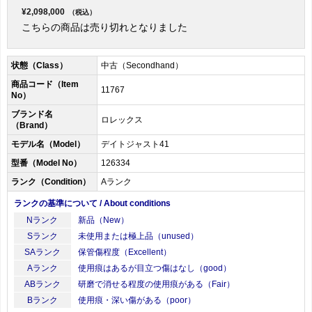
¥2,098,000
（税込）
こちらの商品は売り切れとなりました
状態（Class）
中古（Secondhand）
商品コード（Item
11767
No）
ブランド名
ロレックス
（Brand）
モデル名（Model）
デイトジャスト41
型番（Model No）
126334
ランク（Condition）
Aランク
ランクの基準について / About conditions
Nランク
新品（New）
Sランク
未使用または極上品（unused）
SAランク
保管傷程度（Excellent）
Aランク
使用痕はあるが目立つ傷はなし（good）
ABランク
研磨で消せる程度の使用痕がある（Fair）
Bランク
使用痕・深い傷がある（poor）