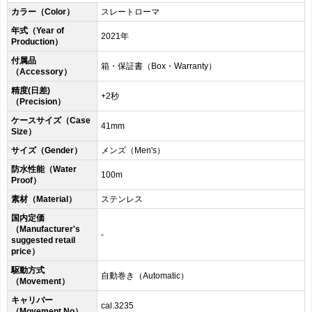
カラー（Color）
スレートローマ
年式（Year of
2021年
Production）
付属品
箱・保証書（Box・Warranty）
（Accessory）
精度(日差)
+2秒
（Precision）
ケースサイズ（Case
41mm
Size）
サイズ（Gender）
メンズ（Men's）
防水性能（Water
100m
Proof）
素材（Material）
ステンレス
国内定価
（Manufacturer's
-
suggested retail
price）
駆動方式
自動巻き（Automatic）
（Movement）
キャリバー
cal.3235
（Movement No）