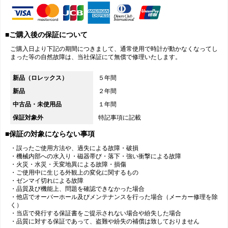
■ご購入後の保証について
ご購入日より下記の期間につきまして、通常使用で時計が動かなくなってし
まった等の自然故障は、当社保証にて無償で修理いたします。
新品（ロレックス）
５年間
新品
２年間
中古品・未使用品
１年間
保証対象外
特記事項に記載
■保証の対象にならない事項
・誤ったご使用方法や、過失による故障・破損
・機械内部への水入り・磁器帯び・落下・強い衝撃による故障
・火災・水災・天変地異による故障・損傷
・ご使用中に生じる外観上の変化に関するもの
・ゼンマイ切れによる故障
・品質及び機能上、問題を確認できなかった場合
・他店でオーバーホール及びメンテナンスを行った場合（メーカー修理を除
く）
・当店で発行する保証書をご提示されない場合や紛失した場合
・品質に対する保証であって、盗難や紛失の補償は致しておりません