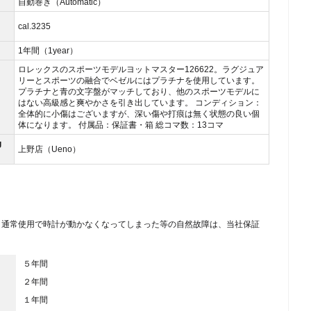
自動巻き（Automatic）
cal.3235
1年間（1year）
ロレックスのスポーツモデルヨットマスター126622。ラグジュア
リーとスポーツの融合でベゼルにはプラチナを使用しています。
プラチナと青の文字盤がマッチしており、他のスポーツモデルに
はない高級感と爽やかさを引き出しています。 コンディション：
全体的に小傷はございますが、深い傷や打痕は無く状態の良い個
体になります。 付属品：保証書・箱 総コマ数：13コマ
g
上野店（Ueno）
、通常使用で時計が動かなくなってしまった等の自然故障は、当社保証
５年間
２年間
１年間