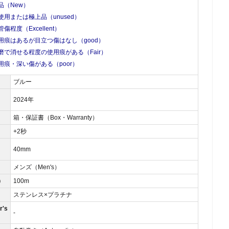
品（New）
使用または極上品（unused）
管傷程度（Excellent）
用痕はあるが目立つ傷はなし（good）
磨で消せる程度の使用痕がある（Fair）
用痕・深い傷がある（poor）
ブルー
2024年
箱・保証書（Box・Warranty）
）
+2秒
40mm
メンズ（Men's）
）
100m
ステンレス×プラチナ
's
-
）