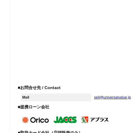
■お問合せ先 / Contact
Mail
sell@universalvalue.jp
■提携ローン会社
■取扱カード会社（店頭販売のみ）