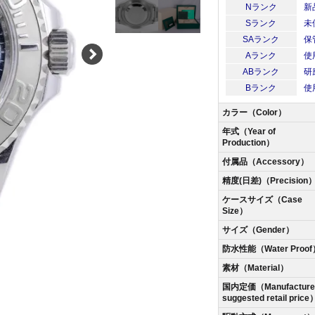
Nランク
新
Sランク
未
SAランク
保
Aランク
使
ABランク
研
Bランク
使
カラー（Color）
年式（Year of
Production）
付属品（Accessory）
精度(日差)（Precision
ケースサイズ（Case
Size）
サイズ（Gender）
防水性能（Water Proof
素材（Material）
国内定価（Manufacturer
suggested retail price