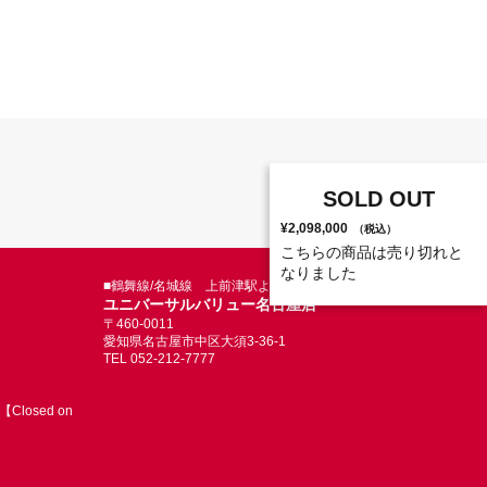
SOLD OUT
¥2,098,000
（税込）
こちらの商品は売り切れと
なりました
■鶴舞線/名城線 上前津駅より徒歩5分
ユニバーサルバリュー名古屋店
〒460-0011
愛知県名古屋市中区大須3-36-1
TEL 052-212-7777
Closed on