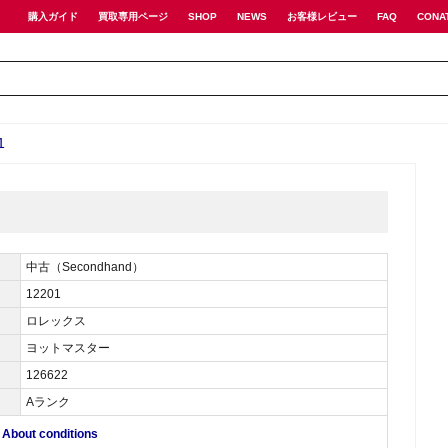
購入ガイド
買取専用ページ
SHOP
NEWS
お客様レビュー
FAQ
CONA
1
中古（Secondhand）
12201
ロレックス
ヨットマスター
126622
Aランク
ut conditions