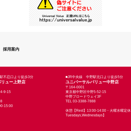
採用案内
野駅不忍口より徒歩3分
■JR中央線 中野駅北口より徒歩5分
バリュー上野店
ユニバーサルバリュー中野店
〒164-0001
9-15
東京都中野区中野5-52-15
中野ブロードウェイ3F
88
TEL 03-3388-7888
-15:00
休憩【Rest】13:00-14:00・火曜水曜定休【
Tuesdays,Wednesdays】