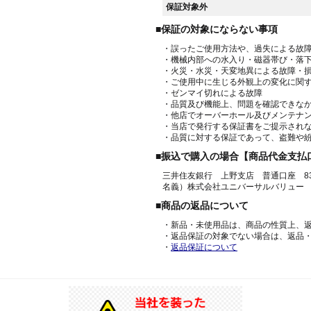
保証対象外
■保証の対象にならない事項
・誤ったご使用方法や、過失による故
・機械内部への水入り・磁器帯び・落
・火災・水災・天変地異による故障・
・ご使用中に生じる外観上の変化に関
・ゼンマイ切れによる故障
・品質及び機能上、問題を確認できな
・他店でオーバーホール及びメンテナ
・当店で発行する保証書をご提示され
・品質に対する保証であって、盗難や
■振込で購入の場合【商品代金支払
三井住友銀行 上野支店 普通口座 836
名義）株式会社ユニバーサルバリュー
■商品の返品について
・新品・未使用品は、商品の性質上、
・返品保証の対象でない場合は、返品
・
返品保証について