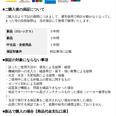
■ご購入後の保証について
ご購入日より下記の期間につきまして、通常使用で時計が動かなくなってし
まった等の自然故障は、当社保証にて無償で修理いたします。
新品（ロレックス）
５年間
新品
２年間
中古品・未使用品
１年間
保証対象外
特記事項に記載
■保証の対象にならない事項
・誤ったご使用方法や、過失による故障・破損
・機械内部への水入り・磁器帯び・落下・強い衝撃による故障
・火災・水災・天変地異による故障・損傷
・ご使用中に生じる外観上の変化に関するもの
・ゼンマイ切れによる故障
・品質及び機能上、問題を確認できなかった場合
・他店でオーバーホール及びメンテナンスを行った場合（メーカー修理を除
く）
・当店で発行する保証書をご提示されない場合や紛失した場合
・品質に対する保証であって、盗難や紛失の補償は致しておりません
■振込で購入の場合【商品代金支払口座】