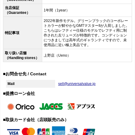
当店保証
1年間（1year）
（Guarantee）
2022年新作モデル。グリーンブラックのコーポレー
トカラーが鮮やかなGMTマスターIIが入荷しました。
こちらはレフティー仕様のモデルでレフティ用に制
特記事項
作された左リューズが特徴的です。コンディション
につきましては高年式のギャランティですので、未
使用品に近い極上美品です。
取り扱い店舗
上野店（Ueno）
（Handling stores）
■お問合せ先 / Contact
Mail
sell@universalvalue.jp
■提携ローン会社
■取扱カード会社（店頭販売のみ）