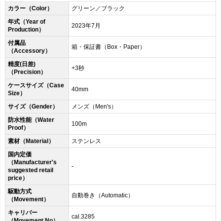
カラー（Color）
グリーン／ブラック
年式（Year of
2023年7月
Production）
付属品
箱・保証書（Box・Paper）
（Accessory）
精度(日差)
+3秒
（Precision）
ケースサイズ（Case
40mm
Size）
サイズ（Gender）
メンズ（Men's）
防水性能（Water
100m
Proof）
素材（Material）
ステンレス
国内定価
（Manufacturer's
-
suggested retail
price）
駆動方式
自動巻き（Automatic）
（Movement）
キャリバー
cal.3285
（Movement No）