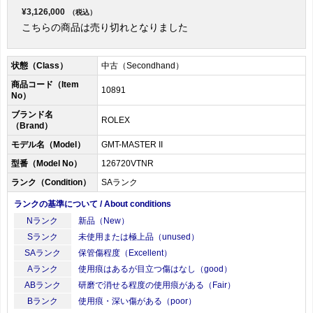
¥3,126,000
（税込）
こちらの商品は売り切れとなりました
状態（Class）
中古（Secondhand）
商品コード（Item
10891
No）
ブランド名
ROLEX
（Brand）
モデル名（Model）
GMT-MASTER II
型番（Model No）
126720VTNR
ランク（Condition）
SAランク
ランクの基準について / About conditions
Nランク
新品（New）
Sランク
未使用または極上品（unused）
SAランク
保管傷程度（Excellent）
Aランク
使用痕はあるが目立つ傷はなし（good）
ABランク
研磨で消せる程度の使用痕がある（Fair）
Bランク
使用痕・深い傷がある（poor）