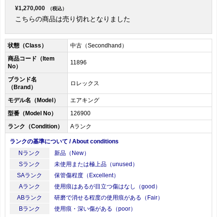
¥1,270,000
（税込）
こちらの商品は売り切れとなりました
状態（Class）
中古（Secondhand）
商品コード（Item
11896
No）
ブランド名
ロレックス
（Brand）
モデル名（Model）
エアキング
型番（Model No）
126900
ランク（Condition）
Aランク
ランクの基準について / About conditions
Nランク
新品（New）
Sランク
未使用または極上品（unused）
SAランク
保管傷程度（Excellent）
Aランク
使用痕はあるが目立つ傷はなし（good）
ABランク
研磨で消せる程度の使用痕がある（Fair）
Bランク
使用痕・深い傷がある（poor）