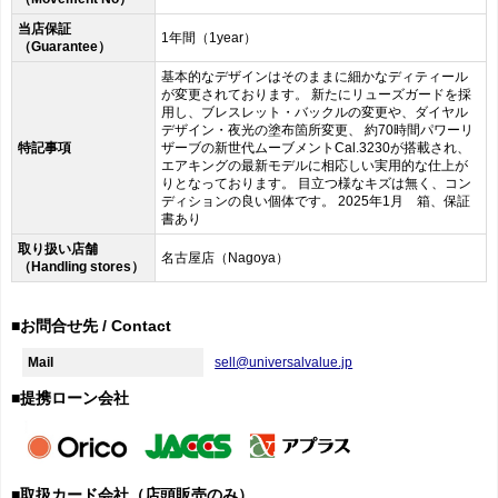
当店保証
1年間（1year）
（Guarantee）
基本的なデザインはそのままに細かなディティール
が変更されております。 新たにリューズガードを採
用し、ブレスレット・バックルの変更や、ダイヤル
デザイン・夜光の塗布箇所変更、 約70時間パワーリ
特記事項
ザーブの新世代ムーブメントCal.3230が搭載され、
エアキングの最新モデルに相応しい実用的な仕上が
りとなっております。 目立つ様なキズは無く、コン
ディションの良い個体です。 2025年1月 箱、保証
書あり
取り扱い店舗
名古屋店（Nagoya）
（Handling stores）
■お問合せ先 / Contact
Mail
sell@universalvalue.jp
■提携ローン会社
■取扱カード会社（店頭販売のみ）