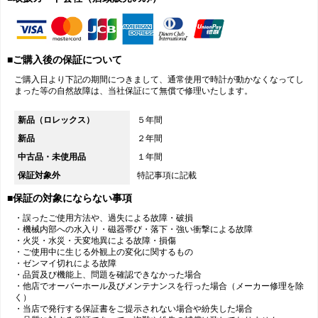
■ご購入後の保証について
ご購入日より下記の期間につきまして、通常使用で時計が動かなくなってし
まった等の自然故障は、当社保証にて無償で修理いたします。
新品（ロレックス）
５年間
新品
２年間
中古品・未使用品
１年間
保証対象外
特記事項に記載
■保証の対象にならない事項
・誤ったご使用方法や、過失による故障・破損
・機械内部への水入り・磁器帯び・落下・強い衝撃による故障
・火災・水災・天変地異による故障・損傷
・ご使用中に生じる外観上の変化に関するもの
・ゼンマイ切れによる故障
・品質及び機能上、問題を確認できなかった場合
・他店でオーバーホール及びメンテナンスを行った場合（メーカー修理を除
く）
・当店で発行する保証書をご提示されない場合や紛失した場合