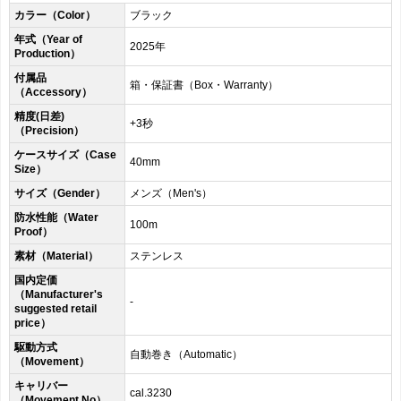
カラー（Color）
ブラック
年式（Year of
2025年
Production）
付属品
箱・保証書（Box・Warranty）
（Accessory）
精度(日差)
+3秒
（Precision）
ケースサイズ（Case
40mm
Size）
サイズ（Gender）
メンズ（Men's）
防水性能（Water
100m
Proof）
素材（Material）
ステンレス
国内定価
（Manufacturer's
-
suggested retail
price）
駆動方式
自動巻き（Automatic）
（Movement）
キャリバー
cal.3230
（Movement No）