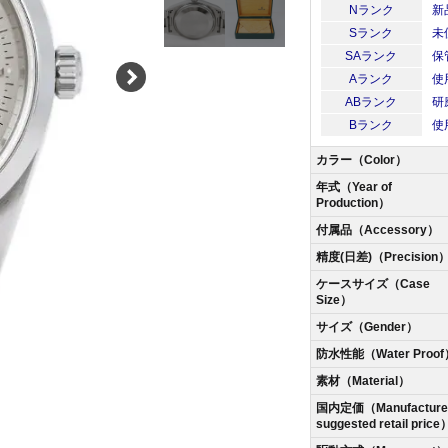
Nランク
新
Sランク
未
SAランク
保
Aランク
使
ABランク
研
Bランク
使
カラー（Color）
年式（Year of
Production）
付属品（Accessory）
精度(日差)（Precision
ケースサイズ（Case
Size）
サイズ（Gender）
防水性能（Water Proof
素材（Material）
国内定価（Manufacturer
suggested retail price